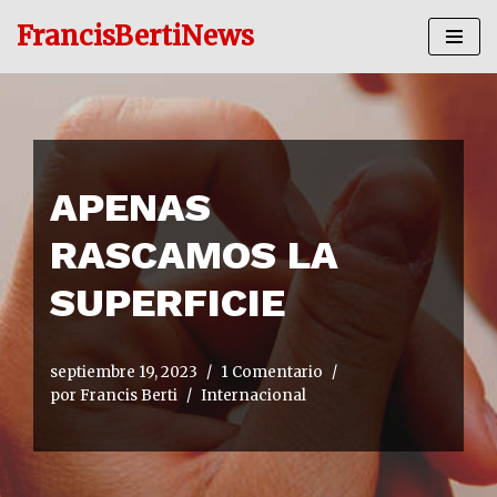
FrancisBertiNews
Ir
al
contenido
APENAS
RASCAMOS LA
SUPERFICIE
septiembre 19, 2023
1 Comentario
por
Francis Berti
Internacional