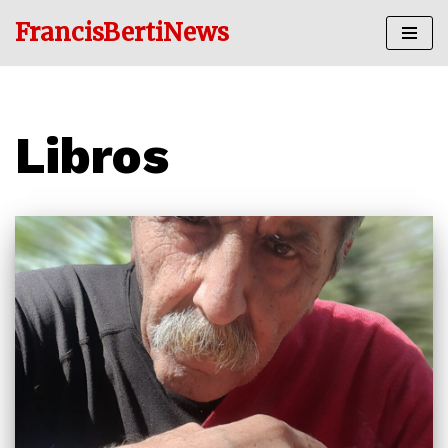
FrancisBertiNews
Ir
al
contenido
Libros