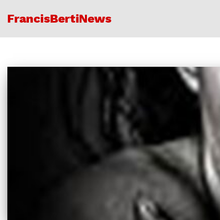
FrancisBertiNews
Ir
al
contenido