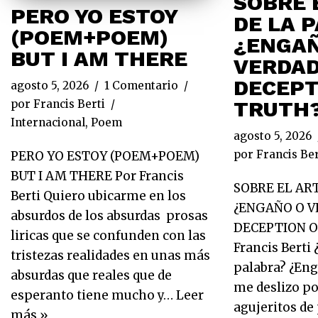
SOBRE 
PERO YO ESTOY
DE LA 
(POEM+POEM)
¿ENGAÑ
BUT I AM THERE
VERDA
DECEPT
agosto 5, 2026
1 Comentario
TRUTH
por
Francis Berti
Internacional
,
Poem
agosto 5, 2026
por
Francis Ber
PERO YO ESTOY (POEM+POEM)
BUT I AM THERE Por Francis
SOBRE EL ART
Berti Quiero ubicarme en los
¿ENGAÑO O V
absurdos de los absurdas prosas
DECEPTION O
liricas que se confunden con las
Francis Berti 
tristezas realidades en unas más
palabra? ¿Eng
absurdas que reales que de
me deslizo p
esperanto tiene mucho y…
Leer
agujeritos de
más »