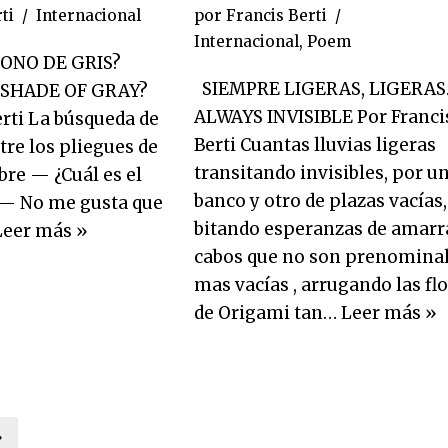
ti
Internacional
por
Francis Berti
Internacional
,
Poem
TONO DE GRIS?
SIEMPRE LIGERAS, LIGERAS
 SHADE OF GRAY?
ALWAYS INVISIBLE Por Franci
erti La búsqueda de
Berti Cuantas lluvias ligeras
tre los pliegues de
transitando invisibles, por u
bre — ¿Cuál es el
banco y otro de plazas vacías,
 — No me gusta que
bitando esperanzas de amarr
Leer más »
cabos que no son prenominal
mas vacías , arrugando las fl
de Origami tan…
Leer más »
»