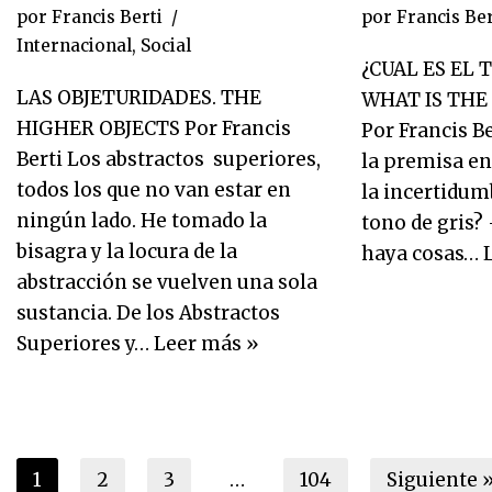
por
Francis Berti
por
Francis Ber
Internacional
,
Social
¿CUAL ES EL 
LAS OBJETURIDADES. THE
WHAT IS THE
HIGHER OBJECTS Por Francis
Por Francis B
Berti Los abstractos superiores,
la premisa en
todos los que no van estar en
la incertidum
ningún lado. He tomado la
tono de gris?
bisagra y la locura de la
haya cosas…
abstracción se vuelven una sola
sustancia. De los Abstractos
Superiores y…
Leer más »
1
2
3
…
104
Siguiente 