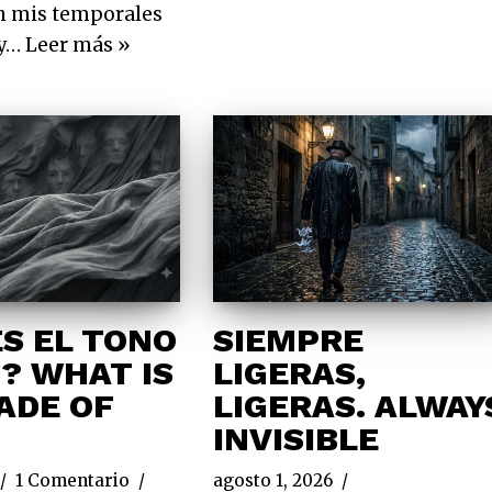
n mis temporales
 y…
Leer más »
ES EL TONO
SIEMPRE
S? WHAT IS
LIGERAS,
ADE OF
LIGERAS. ALWAY
INVISIBLE
1 Comentario
agosto 1, 2026