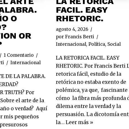
EL ARTE
LA RETORICA
PALABRA.
FACIL. EASY
O O
RHETORIC.
D?
agosto 4, 2026
ION OR
por
Francis Berti
?
Internacional
,
Política
,
Social
1 Comentario
LA RETORICA FACIL. EASY
ti
Internacional
RHETORIC. Por Francis Berti 
retorica fácil, estudio de la
E DE LA PALABRA.
retórica no estaba exento de
ERDAD?
polémica, ya que, fascinante
R TRUTH? Por
cómo la fibra más profunda 
¿Sobre el arte de la
dilema entre la verdad y la
año o verdad? Aquí
persuasión. La dicotomía ent
or mis pequeños
la…
Leer más »
 presurosos