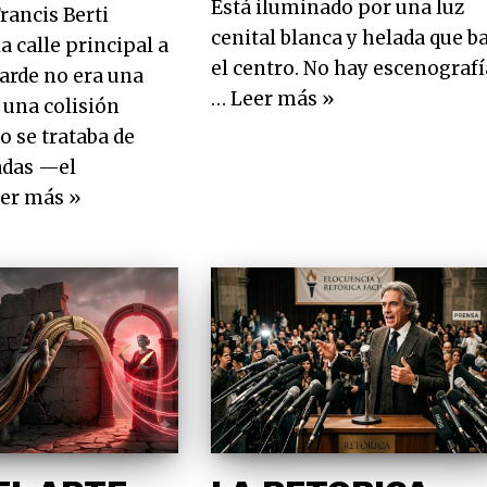
Está iluminado por una luz
ancis Berti
cenital blanca y helada que b
a calle principal a
el centro. No hay escenografí
 tarde no era una
…
Leer más »
 una colisión
o se trataba de
adas —el
er más »