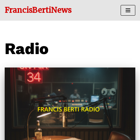
FrancisBertiNews
Ir
al
contenido
Radio