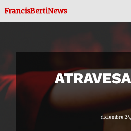
FrancisBertiNews
Ir
al
contenido
ATRAVESA
diciembre 24