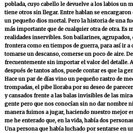
poblada, cuyo cabello le devuelve a los labios un 
tiene otros sin llegar. Entre hablan se encargaron 
un pequeño dios mortal. Pero la historia de una f
más importante que de cualquier otra de otra. Es 
realidades inservibles. Son bailarines, agrupados, d
frontera como en tiempos de guerra, para así ir a 
tomarse un descanso, comerse un poco de aire. De
frecuentemente sin importar el valor del detalle. 
después de tantos años, puede contar es que la ge
Hace un par de días vino un pequeño rastro de med
trompadas, el pibe lloraba por su deseo de parece
y cansados frente a las balas invisibles de las mir
gente pero que nos conocían sin no dar nombre ni 
manera fuimos a jugar, haciendo nuestro mejor e
me he enterado que, en la vida, había dos personas 
Una persona que había luchado por sentarse en un 