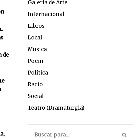
Galería de Arte
on
Internacional
Libros
..
as
Local
Musica
a de
Poem
Y
Política
me
Radio
n
Social
Teatro (Dramaturgia)
a,