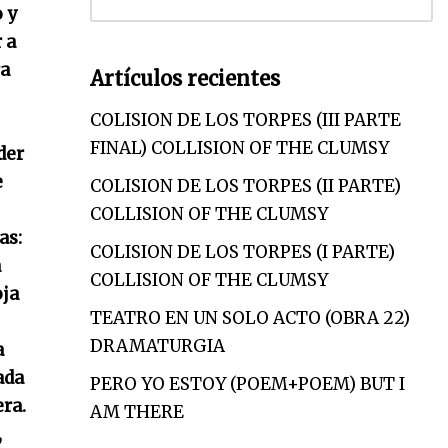
 y
 a
ra
Artículos recientes
COLISION DE LOS TORPES (III PARTE
FINAL) COLLISION OF THE CLUMSY
der
e
COLISION DE LOS TORPES (II PARTE)
COLLISION OF THE CLUMSY
as:
COLISION DE LOS TORPES (I PARTE)
a
COLLISION OF THE CLUMSY
oja
TEATRO EN UN SOLO ACTO (OBRA 22)
DRAMATURGIA
a
ada
PERO YO ESTOY (POEM+POEM) BUT I
era.
AM THERE
,