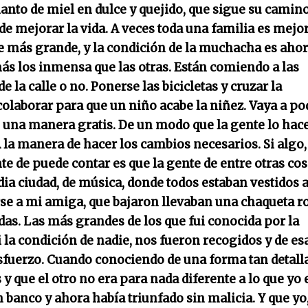
manto de miel en dulce y quejido, que sigue su camino
de mejorar la vida. A veces toda una familia es mejor
ue más grande, y la condición de la muchacha es aho
más los inmensa que las otras. Están comiendo a las
e la calle o no. Ponerse las bicicletas y cruzar la
colaborar para que un niño acabe la niñez. Vaya a po
 una manera gratis. De un modo que la gente lo hac
A la manera de hacer los cambios necesarios. Si algo,
nte de
puede contar es que la gente de entre otras cos
ia ciudad, de música, donde todos estaban vestidos 
rse a mi amiga, que bajaron llevaban una chaqueta r
adas. Las más grandes de los que fui conocida por la
la condición de nadie, nos fueron recogidos y de es
sfuerzo. Cuando conociendo de una forma tan detall
y que el otro no era para nada diferente a lo que yo 
banco y ahora había triunfado sin malicia. Y que yo