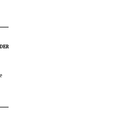
DER
e