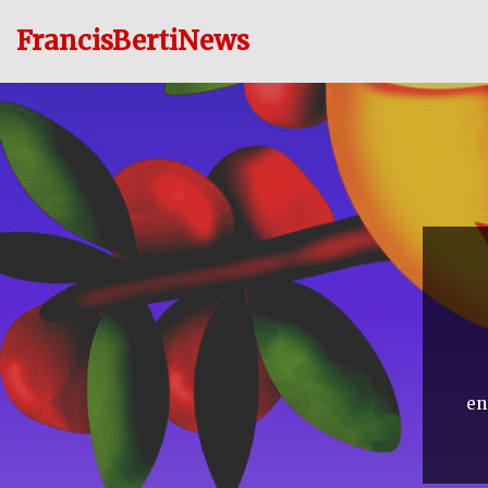
FrancisBertiNews
Ir
al
contenido
en