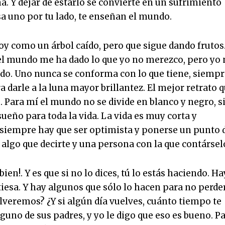
a. Y dejar de estarlo se convierte en un sufrimiento
a uno por tu lado, te enseñan el mundo.
soy como un árbol caído, pero que sigue dando frutos
 el mundo me ha dado lo que yo no merezco, pero yo
todo. Uno nunca se conforma con lo que tiene, siemp
ra darle a la luna mayor brillantez. El mejor retrato 
e. Para mí el mundo no se divide en blanco y negro, s
ueño para toda la vida. La vida es muy corta y
siempre hay que ser optimista y ponerse un punto 
 algo que decirte y una persona con la que contársel
n!. Y es que si no lo dices, tú lo estás haciendo. Ha
tiesa. Y hay algunos que sólo lo hacen para no perde
veremos? ¿Y si algún día vuelves, cuánto tiempo te
uno de sus padres, y yo le digo que eso es bueno. P