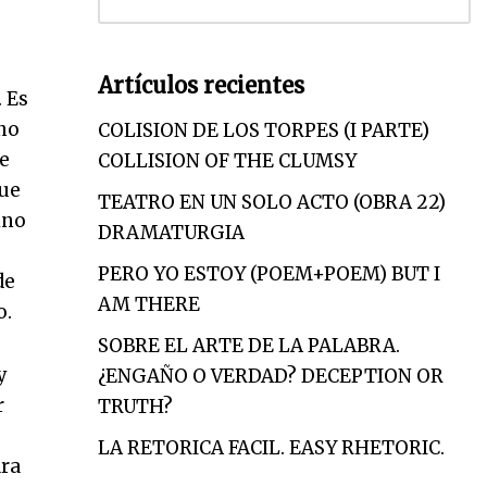
Artículos recientes
. Es
 no
COLISION DE LOS TORPES (I PARTE)
re
COLLISION OF THE CLUMSY
que
TEATRO EN UN SOLO ACTO (OBRA 22)
ino
DRAMATURGIA
PERO YO ESTOY (POEM+POEM) BUT I
de
AM THERE
o.
SOBRE EL ARTE DE LA PALABRA.
y
¿ENGAÑO O VERDAD? DECEPTION OR
r
TRUTH?
LA RETORICA FACIL. EASY RHETORIC.
ara