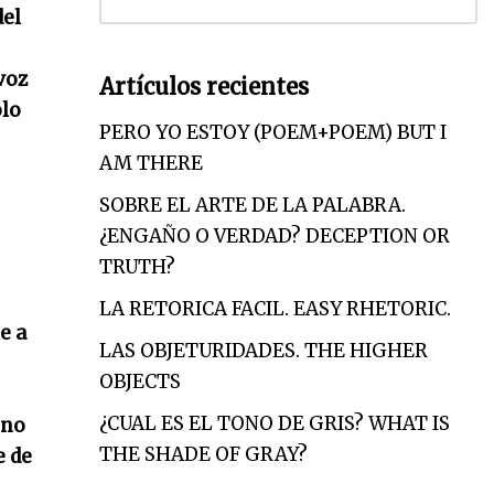
del
 voz
Artículos recientes
ólo
PERO YO ESTOY (POEM+POEM) BUT I
AM THERE
SOBRE EL ARTE DE LA PALABRA.
¿ENGAÑO O VERDAD? DECEPTION OR
TRUTH?
LA RETORICA FACIL. EASY RHETORIC.
e a
LAS OBJETURIDADES. THE HIGHER
OBJECTS
¿CUAL ES EL TONO DE GRIS? WHAT IS
 no
THE SHADE OF GRAY?
e de