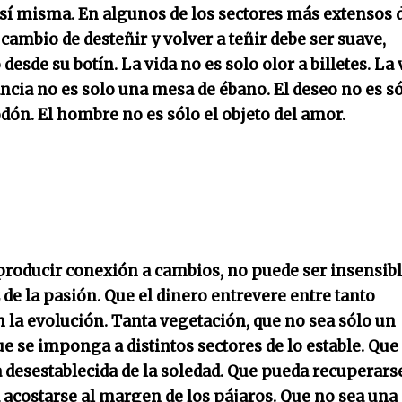
sí misma. En algunos de los sectores más extensos 
l cambio de desteñir y volver a teñir debe ser suave,
 desde su botín. La vida no es solo olor a billetes. La
cia no es solo una mesa de ébano. El deseo no es s
dón. El hombre no es sólo el objeto del amor.
producir conexión a cambios, no puede ser insensibl
de la pasión. Que el dinero entrevere entre tanto
 la evolución. Tanta vegetación, que no sea sólo un
que se imponga a distintos sectores de lo estable. Que
da desestablecida de la soledad. Que pueda recuperars
 acostarse al margen de los pájaros. Que no sea una