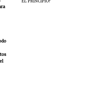
n
EL PRINCIPIO?
ara
odo
tos
el