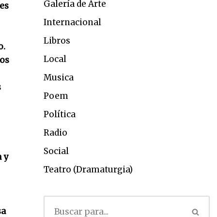
Galería de Arte
es
Internacional
Libros
o.
Local
dos
Musica
s
Poem
Política
Radio
Social
 y
Teatro (Dramaturgia)
sa