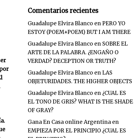
Comentarios recientes
Guadalupe Elvira Blanco
en
PERO YO
ESTOY (POEM+POEM) BUT I AM THERE
Guadalupe Elvira Blanco
en
SOBRE EL
ARTE DE LA PALABRA. ¿ENGAÑO O
ser
VERDAD? DECEPTION OR TRUTH?
 por
Guadalupe Elvira Blanco
en
LAS
l
OBJETURIDADES. THE HIGHER OBJECTS
l
Guadalupe Elvira Blanco
en
¿CUAL ES
EL TONO DE GRIS? WHAT IS THE SHADE
OF GRAY?
a.
Gana En Casa online Argentina
en
ue
EMPIEZA POR EL PRINCIPIO ¿CUAL ES