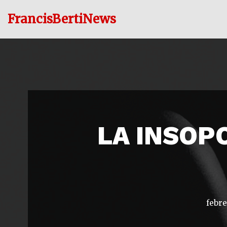
FrancisBertiNews
Ir
al
contenido
LA INSOP
febre