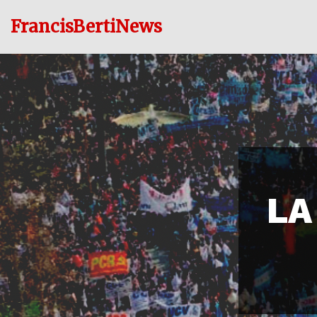
FrancisBertiNews
Ir
al
contenido
LA