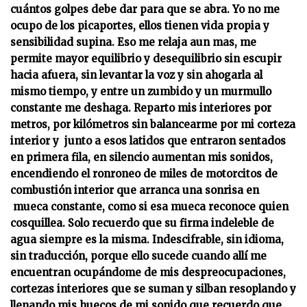
cuántos golpes debe dar para que se abra. Yo no me
ocupo de los picaportes, ellos tienen vida propia y
sensibilidad supina. Eso me relaja aun mas, me
permite mayor equilibrio y desequilibrio sin escupir
hacia afuera, sin levantar la voz y sin ahogarla al
mismo tiempo, y entre un zumbido y un murmullo
constante me deshaga. Reparto mis interiores por
metros, por kilómetros sin balancearme por mi corteza
interior y junto a esos latidos que entraron sentados
en primera fila, en silencio aumentan mis sonidos,
encendiendo el ronroneo de miles de motorcitos de
combustión interior que arranca una sonrisa en
mueca constante, como si esa mueca reconoce quien
cosquillea. Solo recuerdo que su firma indeleble de
agua siempre es la misma. Indescifrable, sin idioma,
sin traducción, porque ello sucede cuando allí me
encuentran ocupándome de mis despreocupaciones,
cortezas interiores que se suman y silban resoplando y
llenando mis huecos de mi sonido que recuerdo que