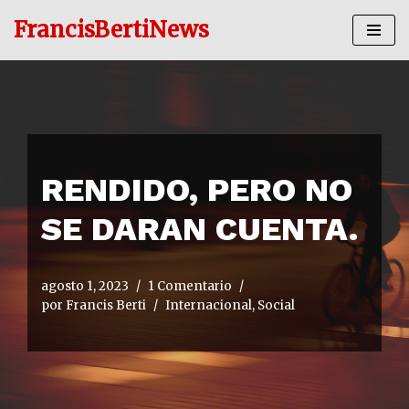
FrancisBertiNews
Ir
al
contenido
RENDIDO, PERO NO
SE DARAN CUENTA.
agosto 1, 2023
1 Comentario
por
Francis Berti
Internacional
,
Social