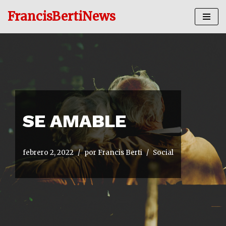
FrancisBertiNews
Ir
al
contenido
SE AMABLE
febrero 2, 2022
por
Francis Berti
Social