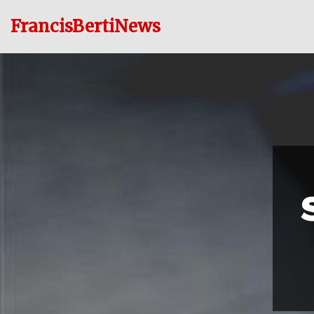
FrancisBertiNews
Ir
al
contenido