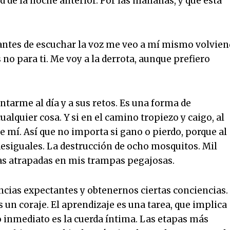
d de la noche anterior. Por las mañanas, y que está
y antes de escuchar la voz me veo a mí mismo volvie
 no para ti. Me voy a la derrota, aunque prefiero
arme al día y a sus retos. Es una forma de
ualquier cosa. Y si en el camino tropiezo y caigo, al
e mí. Así que no importa si gano o pierdo, porque al
desiguales. La destrucción de ocho mosquitos. Mil
has atrapadas en mis trampas pegajosas.
encias expectantes y obtenernos ciertas conciencias.
s un coraje. El aprendizaje es una tarea, que implica
 inmediato es la cuerda íntima. Las etapas más