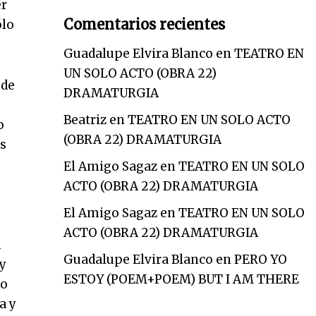
er
Comentarios recientes
ólo
Guadalupe Elvira Blanco
en
TEATRO EN
UN SOLO ACTO (OBRA 22)
 de
DRAMATURGIA
Beatriz
en
TEATRO EN UN SOLO ACTO
o
(OBRA 22) DRAMATURGIA
as
El Amigo Sagaz
en
TEATRO EN UN SOLO
ACTO (OBRA 22) DRAMATURGIA
El Amigo Sagaz
en
TEATRO EN UN SOLO
ACTO (OBRA 22) DRAMATURGIA
n
Guadalupe Elvira Blanco
en
PERO YO
 y
ESTOY (POEM+POEM) BUT I AM THERE
jo
a y