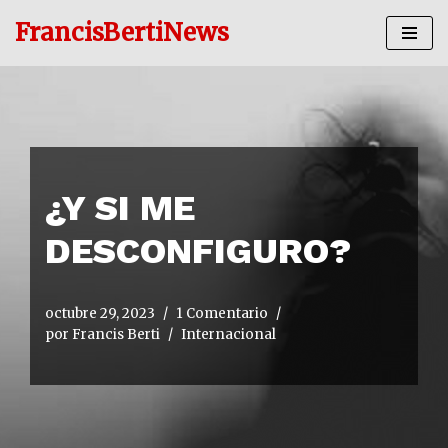
FrancisBertiNews
Ir
al
contenido
¿Y SI ME
DESCONFIGURO?
octubre 29, 2023
1 Comentario
por
Francis Berti
Internacional