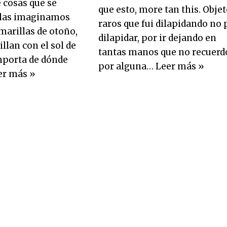
e cosas que se
que esto, more tan this. Obje
 las imaginamos
raros que fui dilapidando no 
arillas de otoño,
dilapidar, por ir dejando en
illan con el sol de
tantas manos que no recuerd
importa de dónde
por alguna…
Leer más »
er más »