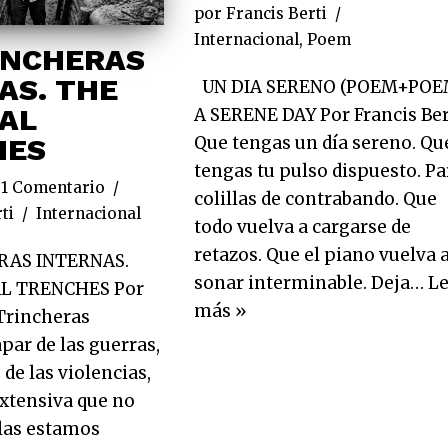
por
Francis Berti
Internacional
,
Poem
INCHERAS
AS. THE
UN DIA SERENO (POEM+POE
AL
A SERENE DAY Por Francis Ber
Que tengas un día sereno. Qu
HES
tengas tu pulso dispuesto. Pa
1 Comentario
colillas de contrabando. Que
ti
Internacional
todo vuelva a cargarse de
retazos. Que el piano vuelva 
RAS INTERNAS.
sonar interminable. Deja…
Le
L TRENCHES Por
más »
 Trincheras
par de las guerras,
de las violencias,
extensiva que no
las estamos