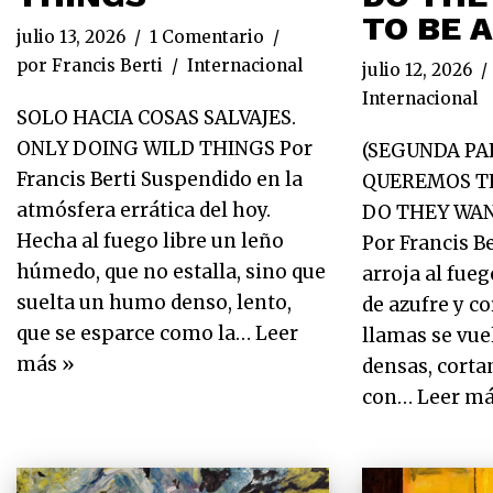
TO BE A
julio 13, 2026
1 Comentario
por
Francis Berti
Internacional
julio 12, 2026
Internacional
SOLO HACIA COSAS SALVAJES.
ONLY DOING WILD THINGS Por
(SEGUNDA P
Francis Berti Suspendido en la
QUEREMOS TE
atmósfera errática del hoy.
DO THEY WAN
Hecha al fuego libre un leño
Por Francis Be
húmedo, que no estalla, sino que
arroja al fue
suelta un humo denso, lento,
de azufre y c
que se esparce como la…
Leer
llamas se vue
más »
densas, cortan
con…
Leer má