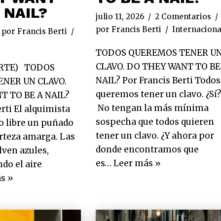
 NAIL?
julio 11, 2026
2 Comentarios
por
Francis Berti
Internaciona
por
Francis Berti
TODOS QUEREMOS TENER U
CLAVO. DO THEY WANT TO BE
ARTE) TODOS
NAIL? Por Francis Berti Todos
NER UN CLAVO.
queremos tener un clavo. ¿Sí
T TO BE A NAIL?
No tengan la más mínima
rti El alquimista
sospecha que todos quieren
go libre un puñado
tener un clavo. ¿Y ahora por
orteza amarga. Las
donde encontramos que
lven azules,
es…
Leer más »
do el aire
s »