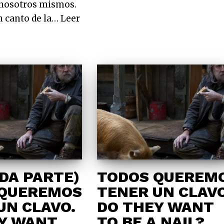
 nosotros mismos.
n canto de la…
Leer
DA PARTE)
TODOS QUEREM
 QUEREMOS
TENER UN CLAVO
UN CLAVO.
DO THEY WANT
Y WANT
TO BE A NAIL?