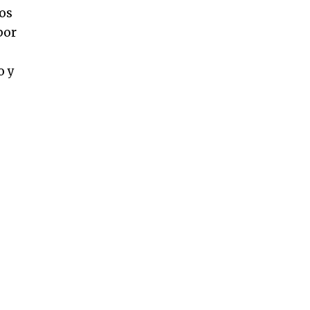
tos
por
o y