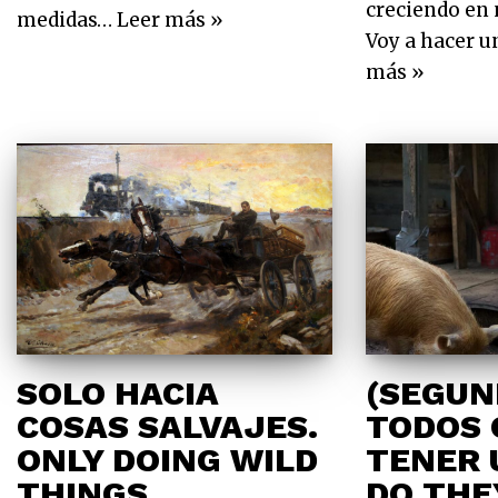
creciendo en
medidas…
Leer más »
Voy a hacer u
más »
SOLO HACIA
(SEGUN
COSAS SALVAJES.
TODOS
ONLY DOING WILD
TENER 
THINGS
DO THE