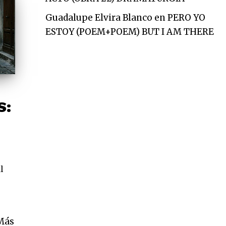
Guadalupe Elvira Blanco
en
PERO YO
ESTOY (POEM+POEM) BUT I AM THERE
S:
l
Más