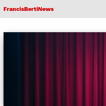
FrancisBertiNews
Ir
al
contenido