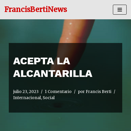
FrancisBertiNews
Ir
al
contenido
ACEPTA LA
ALCANTARILLA
julio 23, 2023
1 Comentario
por
Francis Berti
Internacional
,
Social