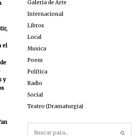
Galería de Arte
n
Internacional
Libros
ir,
Local
 el
Musica
Poem
 de
o
Política
s y
Radio
os
Social
Teatro (Dramaturgia)
Tan