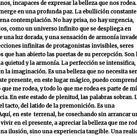
anos, incapaces de expresar la belleza que nos rodea.
umerge en una profunda paz. La ebullición constante
ena contemplación. No hay prisa, no hay urgencia,
jos, como un universo infinito que se despliega en
de una luz dorada, y una sensación de armonía invade
ciones infinitas de protagonistas invisibles, seres
s que han abierto las puertas de su percepción. Son 
a quietud y la armonía. La perfección se intensifica,
en la imaginación. Es una belleza que no necesita ser
este presente, en este lugar mágico, puedo compren
lo que me rodea, y todo lo que me rodea es parte de mí
cia.
En este estado de plenitud, las palabras sobran. 
l tacto, del latido de la premonición. Es una
Aquí, en este terrenal, he cosechando sin arrancar u
vivir en el presente, a apreciar la belleza que me ro
na ilusión, sino una experiencia tangible. Una reali