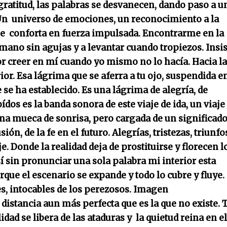
gratitud, las palabras se desvanecen, dando paso a u
n universo de emociones, un reconocimiento a la
ue conforta en fuerza impulsada. Encontrarme en la
ano sin agujas y a levantar cuando tropiezos. Insist
r creer en mí cuando yo mismo no lo hacía. Hacia la
ior.
Esa lágrima que se aferra a tu ojo, suspendida en
 se ha establecido. Es una lágrima de alegría, de
dos es la banda sonora de este viaje de ida, un viaje
a mueca de sonrisa, pero cargada de un significad
sión, de la fe en el futuro. Alegrías, tristezas, triunfo
je. Donde la realidad deja de prostituirse y florecen l
í sin pronunciar una sola palabra mi interior esta
rque el escenario se expande y todo lo cubre y fluye.
es, intocables de los perezosos. Imagen
 distancia aun más perfecta que es la que no existe. 
dad se libera de las ataduras y la quietud reina en el