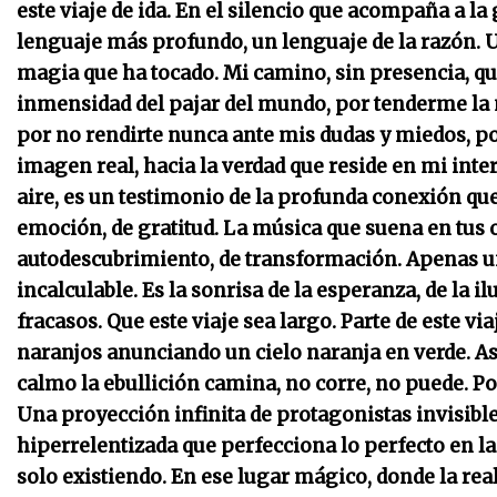
este viaje de ida.
En el silencio que acompaña a la 
lenguaje más profundo, un lenguaje de la razón.
U
magia que ha tocado. Mi camino, sin presencia, q
inmensidad del pajar del mundo, por tenderme la m
por no rendirte nunca ante mis dudas y miedos, po
imagen real, hacia la verdad que reside en mi inter
aire, es un testimonio de la profunda conexión que
emoción, de gratitud. La música que suena en tus oí
autodescubrimiento, de transformación. Apenas un
incalculable. Es la sonrisa de la esperanza, de la ilu
fracasos.
Que este viaje sea largo. Parte de este via
naranjos anunciando un cielo naranja en verde. As
calmo la ebullición camina, no corre, no puede. Po
Una proyección infinita de protagonistas invisibl
hiperrelentizada que perfecciona lo perfecto en la
solo existiendo.
En ese lugar mágico, donde la reali