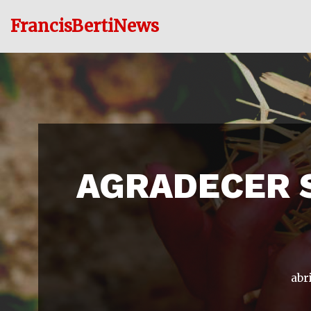
FrancisBertiNews
Ir
al
contenido
AGRADECER S
abri