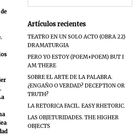
 de
Artículos recientes
TEATRO EN UN SOLO ACTO (OBRA 22)
.
DRAMATURGIA
los
PERO YO ESTOY (POEM+POEM) BUT I
AM THERE
SOBRE EL ARTE DE LA PALABRA.
der
¿ENGAÑO O VERDAD? DECEPTION OR
.
TRUTH?
La
LA RETORICA FACIL. EASY RHETORIC.
na
LAS OBJETURIDADES. THE HIGHER
dea
OBJECTS
dad