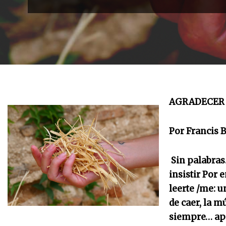
AGRADECER 
Por Francis B
Sin palabras.
insistir Por
leerte /me: 
de caer, la 
siempre… ape