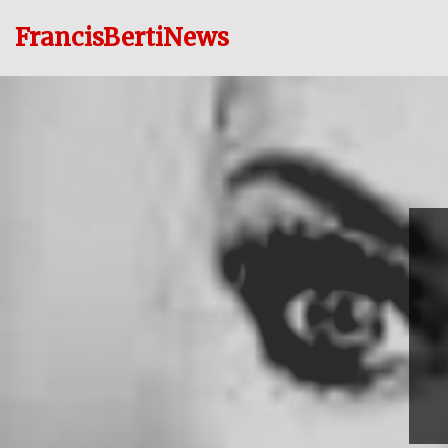
FrancisBertiNews
Ir
al
contenido