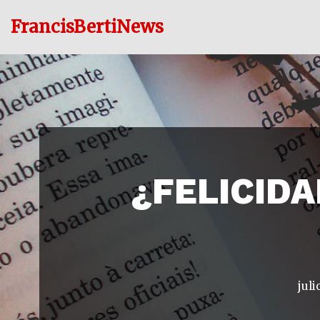
FrancisBertiNews
Ir
al
contenido
¿FELICID
juli