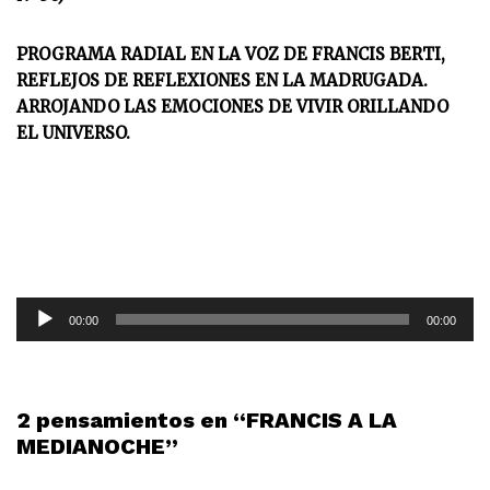
PROGRAMA RADIAL EN LA VOZ DE FRANCIS BERTI,
REFLEJOS DE REFLEXIONES EN LA MADRUGADA.
ARROJANDO LAS EMOCIONES DE VIVIR ORILLANDO
EL UNIVERSO.
R
00:00
00:00
e
p
r
o
2 pensamientos en “FRANCIS A LA
d
MEDIANOCHE”
u