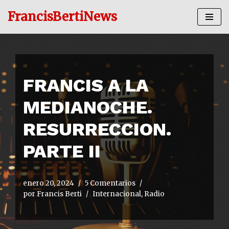
FrancisBertiNews
Ir
al
contenido
FRANCIS A LA
MEDIANOCHE.
RESURRECCION.
PARTE II
enero 20, 2024
5 Comentarios
por
Francis Berti
Internacional
,
Radio