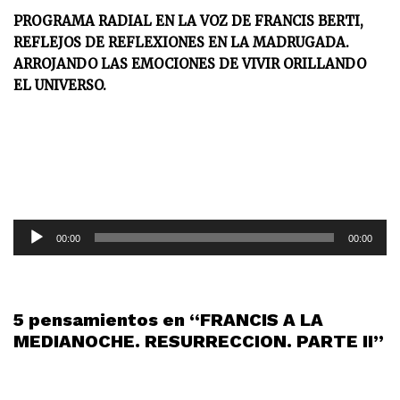
PROGRAMA RADIAL EN LA VOZ DE FRANCIS BERTI,
REFLEJOS DE REFLEXIONES EN LA MADRUGADA.
ARROJANDO LAS EMOCIONES DE VIVIR ORILLANDO
EL UNIVERSO.
R
00:00
00:00
e
p
r
o
5 pensamientos en “FRANCIS A LA
d
MEDIANOCHE. RESURRECCION. PARTE II”
u
c