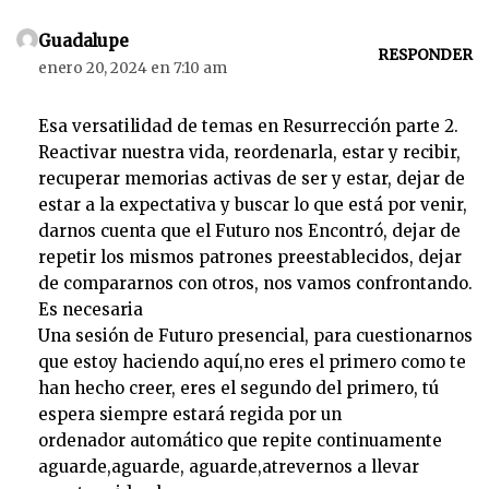
t
o
Guadalupe
r
RESPONDER
enero 20, 2024 en 7:10 am
d
e
Esa versatilidad de temas en Resurrección parte 2.
a
Reactivar nuestra vida, reordenarla, estar y recibir,
u
recuperar memorias activas de ser y estar, dejar de
d
estar a la expectativa y buscar lo que está por venir,
i
darnos cuenta que el Futuro nos Encontró, dejar de
o
repetir los mismos patrones preestablecidos, dejar
de compararnos con otros, nos vamos confrontando.
Es necesaria
Una sesión de Futuro presencial, para cuestionarnos
que estoy haciendo aquí,no eres el primero como te
han hecho creer, eres el segundo del primero, tú
espera siempre estará regida por un
ordenador automático que repite continuamente
aguarde,aguarde, aguarde,atrevernos a llevar