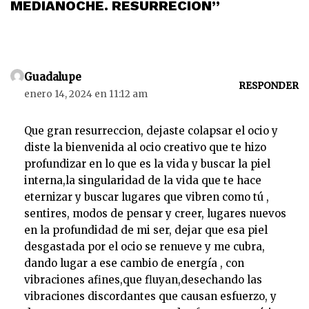
d
MEDIANOCHE. RESURRECION”
u
c
t
o
Guadalupe
r
RESPONDER
enero 14, 2024 en 11:12 am
d
e
Que gran resurreccion, dejaste colapsar el ocio y
a
diste la bienvenida al ocio creativo que te hizo
u
profundizar en lo que es la vida y buscar la piel
d
interna,la singularidad de la vida que te hace
i
eternizar y buscar lugares que vibren como tú ,
o
sentires, modos de pensar y creer, lugares nuevos
en la profundidad de mi ser, dejar que esa piel
desgastada por el ocio se renueve y me cubra,
dando lugar a ese cambio de energía , con
vibraciones afines,que fluyan,desechando las
vibraciones discordantes que causan esfuerzo, y