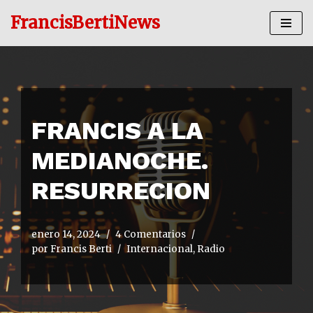
FrancisBertiNews
Ir
al
contenido
FRANCIS A LA
MEDIANOCHE.
RESURRECION
enero 14, 2024
4 Comentarios
por
Francis Berti
Internacional
,
Radio