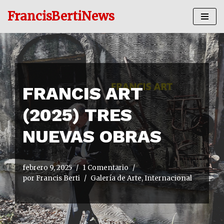
FrancisBertiNews
Ir
al
contenido
FRANCIS ART
(2025) TRES
NUEVAS OBRAS
febrero 9, 2025
1 Comentario
por
Francis Berti
Galería de Arte
,
Internacional