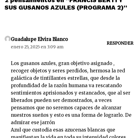
2 pensamientos en “FRANCIS BERTI Y
t
SUS GUSANOS AZULES (PROGRAMA 2)”
o
r
d
e
Guadalupe Elvira Blanco
a
RESPONDER
enero 25, 2025 en 3:09 am
u
d
i
Los gusanos azules, gran objetivo asignado ,
o
recoger objetos y seres perdidos, hermosa la red
galáctica de tintillantes estrellas, que desde la
profundidad de la razón humana va rescatando
sentimientos aprisionados y estancados, que al ser
liberados pueden ser demostrados, a veces
pensamos que no seremos capaces de alcanzar
nuestros sueños y esto es una forma de lograrlo. De
admirar ese jarrón
Azul que custodia esas azucenas blancas que
manifiestan la vida en toda su intensidad,colores,