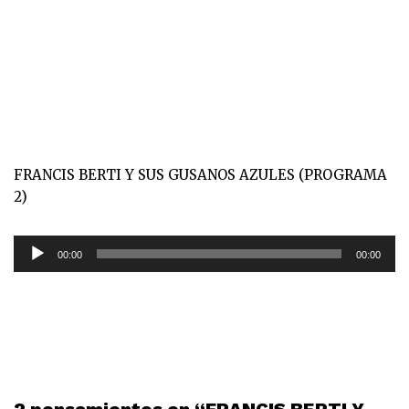
FRANCIS BERTI Y SUS GUSANOS AZULES (PROGRAMA
2)
R
00:00
00:00
e
p
r
o
d
u
c