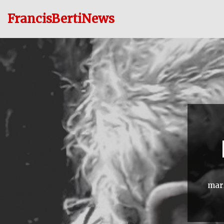
FrancisBertiNews
Ir
al
contenido
marz