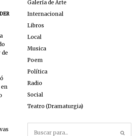
Galería de Arte
Internacional
DER
Libros
ra
Local
do
Musica
 de
Poem
Política
jó
Radio
 en
Social
o
Teatro (Dramaturgia)
 vas