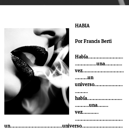
HABIA
Por Francis Berti
Había……………………………
………………..una…………….
vez…………………………………
…………un
universo………………………
…………
había……………………………
………….una……….
vez……………
………………………………………
un………………………………………….universo…………………………………