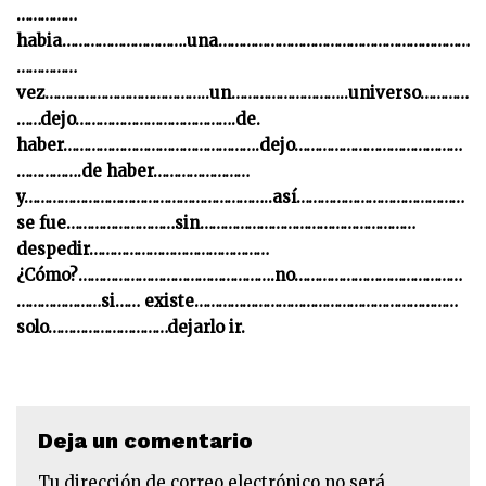
……………
habia………………………….una………………………………………………………
……………
vez…………………………………..un………………………..universo…………
……dejo………………………………….de.
haber………………………………………….dejo……………………………………
…………….de haber……………………
y……………………………………………………..así……………………………………
se fue………………………sin………………………………………………
despedir………………………………………
¿Cómo?………………………………………….no……………………………………
…………………si…… existe…………………………………………………………
solo…………………………dejarlo ir.
Deja un comentario
Tu dirección de correo electrónico no será