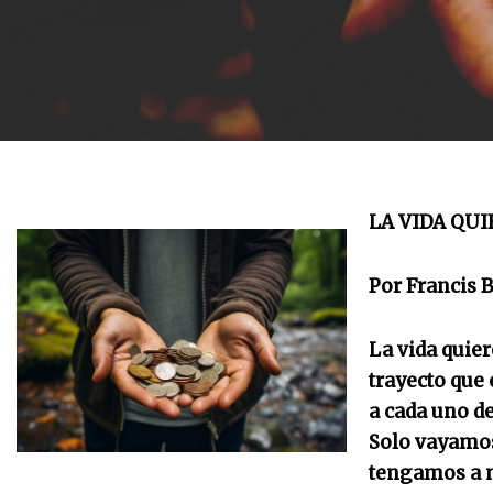
LA VIDA QU
Por Francis B
La vida quier
trayecto que 
a cada uno d
Solo vayamos
tengamos a m