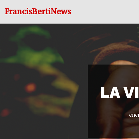
FrancisBertiNews
Ir
al
contenido
LA V
ener