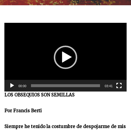
R
e
p
r
o
d
u
c
t
00:00
03:41
o
LOS OBSEQUIOS SON SEMILLAS
r
d
e
Por Francis Berti
v
i
Siempre he tenido la costumbre de despojarme de mis