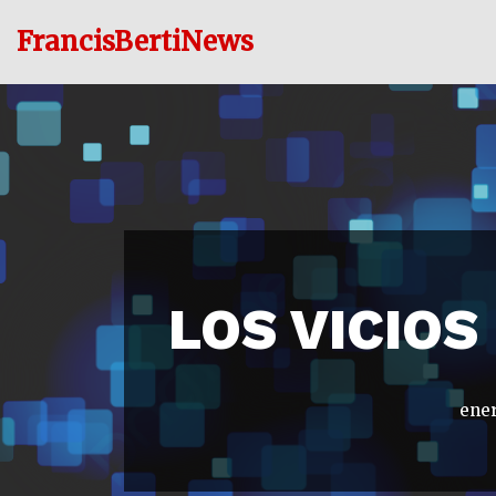
FrancisBertiNews
Ir
al
contenido
LOS VICIOS
ener