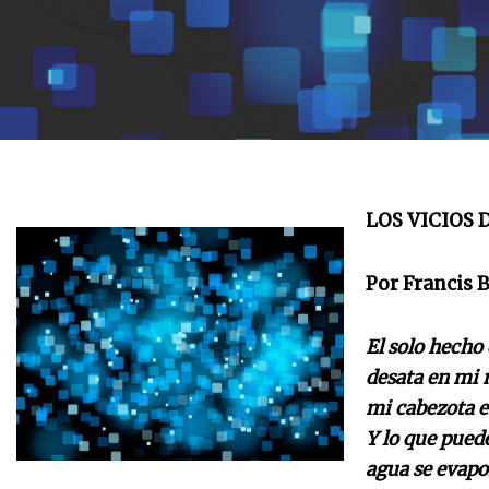
LOS VICIOS 
Por Francis B
El solo hecho 
desata en mi
mi cabezota en
Y lo que pued
agua se evapor