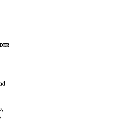
DER
ad
o,
o