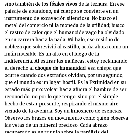
sino también de los
fósiles vivos
de la ternura. En ese
paisaje de abandono, mi cuerpo se convierte en un
instrumento de excavación silenciosa. No busco el
metal del comercio ni la moneda de la utilidad; busco
el rastro de calor que el humanoide vago ha olvidado
en su carrera hacia la nada. Mi halo, ese residuo de
nobleza que sobrevivió al castillo, actúa ahora como un
imán invisible. Es un alto en el fuego de la
indiferencia. Al estirar las muñecas, estoy reclamando
el derecho al
choque de humanidad
, esa chispa que
ocurre cuando dos extraños olvidan, por un segundo,
que el mundo es un lugar hostil. Es la Extimidad en su
estado más puro: volcar hacia afuera el hambre de ser
reconocido, no por lo que tengo, sino por el simple
hecho de estar presente, respirando el mismo aire
viciado de la avenida. Soy un limosnero de esencias.
Observo los brazos en movimiento como quien observa
las vetas de un mineral precioso. Cada abrazo
recuperado es un triunfo sobre la parálisis del