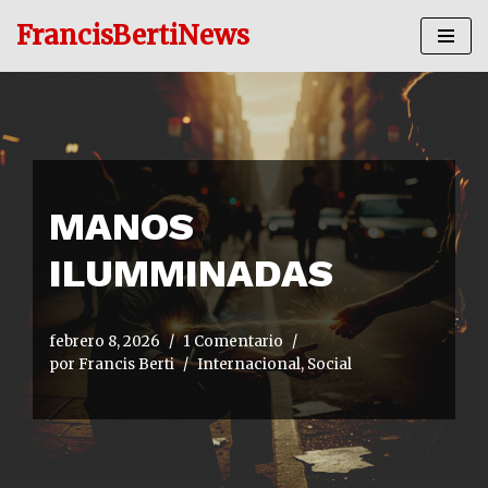
FrancisBertiNews
Ir
al
contenido
MANOS
ILUMMINADAS
febrero 8, 2026
1 Comentario
por
Francis Berti
Internacional
,
Social