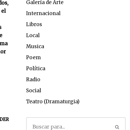
Galería de Arte
dos,
 el
Internacional
Libros
s
e
Local
suma
Musica
ior
Poem
Política
Radio
Social
Teatro (Dramaturgia)
DER