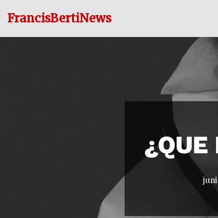
FrancisBertiNews
Ir
al
contenido
¿QUE 
juni