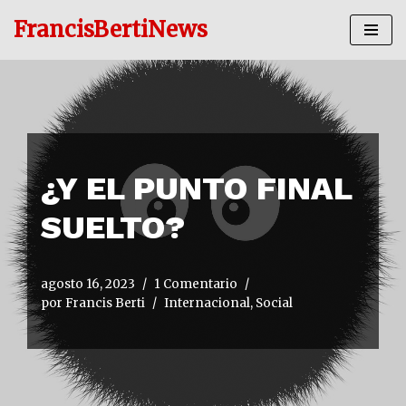
FrancisBertiNews
Ir
al
contenido
¿Y EL PUNTO FINAL
SUELTO?
agosto 16, 2023
1 Comentario
por
Francis Berti
Internacional
,
Social