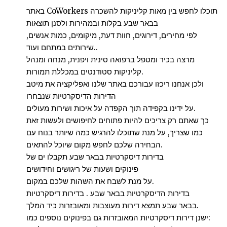
באתר CoWorkers תוכלו לחפש בין מאות קליניקות להשכרה
בבאר שבע בקלות ובמהירות ולסנן תוצאות
לפי מחירים, דירוגים, חוות דעת, מיקומים, כמות אנשים,
שירותים במתחם ועוד..
מרצה בכיר ומטפל ברפואה סינית ויפנית, מנחה ומנהל
קליניקות סטודנטים במכללת תמורות.
ולכן אנחנו ריכזו עבורכם באתר שלנו ואפליקציה את מיטב
הדירות הדיסקרטיות שנבחרו
על ידינו בקפידה תוך הקפדה על איכות ושירות מעולים.
כך שאתם רק צריכים להיות פתוחים לחיפושים ולעשות זאת
כמו שצריך, על מנת שתוכלו להרגיש כמה שיותר בנוח עם
הבחירה שלכם לחפש מקום שיוכל להתאים.
בדירות דיסקרטיות בבאר שבע תקבלו ים של
פינוקים ושעות של ריגושים וחידושים
על מנת לשבח את השהות שלכם במקום.
בדירות הדיסקרטיות בבאר שבע . בדירות דיסקרטיות
בבאר שבע תמצא דירות מעוצבות ומאובזרות כיד המלך.
ישנן דירות דיסקרטיות המאובזרות גם בפינוקים נוספים כמו: