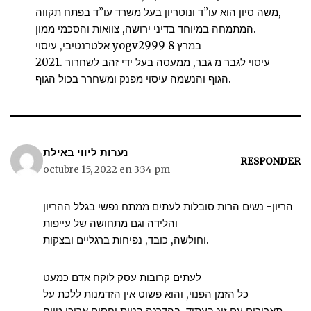
משה סיון הוא עו”ד ונוטריון בעל משרד עו”ד בפתח תקווה,
המתמחה במיוחד בדיני ירושה, צוואות והסכמי ממון.
אלטרנטיבי, עיסוי yogv2999 8 במרץ
2021. עיסוי לגבר מ גבר, ממעסה בעל ידי זהב לשחרור
הגוף והנשמה עיסוי מפנק ומשחרר בכול הגוף.
נערות ליווי באילת
RESPONDER
octubre 15, 2022 en 3:34 pm
הריון- נשים הרות סובלות לעתים ממתח נפשי בגלל ההריון
והלידה וגם מתחושה של עייפות
וחולשה, כובד, נפיחות ברגליים ובצקות.
לעתים קרובות עסק לוקח אדם כמעט
כל הזמן הפנוי, והוא פשוט אין הזדמנות ללכת על
תאריכים עם זוג בעתיד, בהדרגה בניית יחסים ארוכי טווח.