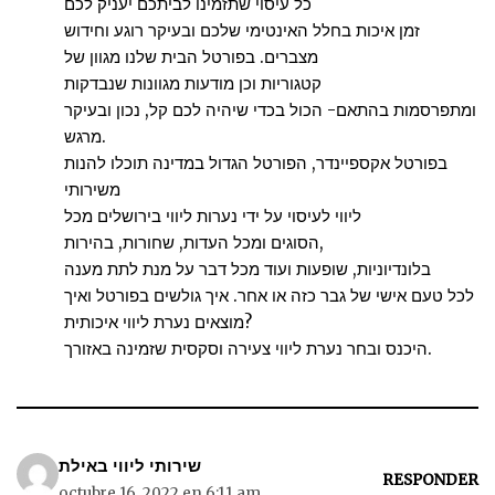
כל עיסוי שתזמינו לביתכם יעניק לכם
זמן איכות בחלל האינטימי שלכם ובעיקר רוגע וחידוש
מצברים. בפורטל הבית שלנו מגוון של
קטגוריות וכן מודעות מגוונות שנבדקות
ומתפרסמות בהתאם- הכול בכדי שיהיה לכם קל, נכון ובעיקר
מרגש.
בפורטל אקספיינדר, הפורטל הגדול במדינה תוכלו להנות
משירותי
ליווי לעיסוי על ידי נערות ליווי בירושלים מכל
הסוגים ומכל העדות, שחורות, בהירות,
בלונדיוניות, שופעות ועוד מכל דבר על מנת לתת מענה
לכל טעם אישי של גבר כזה או אחר. איך גולשים בפורטל ואיך
מוצאים נערת ליווי איכותית?
היכנס ובחר נערת ליווי צעירה וסקסית שזמינה באזורך.
שירותי ליווי באילת
RESPONDER
octubre 16, 2022 en 6:11 am