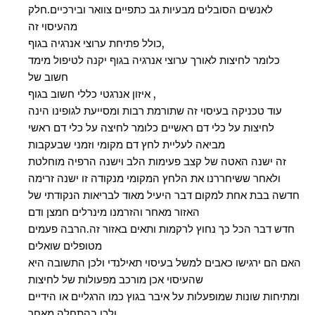
לאנשים הסובלים מבעיות גב כתפיים צוואר ובירכיים.חלק
מהעיסוי זה
כולל פתיחת ערוצי אנרגיה בגוף,
כלומר לחיצות לאורך ערוצי אנרגיה בגוף יקנה לטיפול מימד
חשוב של
איזון אנרגטי כללי חשוב בגוף ,
עוד טכניקה בעיסוי זה שתורמת רבות ומסייעת לגופינו הינה
לחיצות על כלי דם ראשיים כלומר לחיצה על כלי דם ראשי
מביאה לעליית לחץ דם מקומי וזמני שבעקבות
זה ישנה האטה של קצב פעימות הלב וישנה הרפיה מוחלטת
ולאחר ששיחררנו את הלחץ המקומי מנקודה זו ישנה זרימה
חדשה בבת אחת למקום דבר היעיל מאוד לבריאות הנקודתי של
האזור מאחר והזרמנו מינרלים חמצן ודם
חדש דבר הכל כך נחוץ לרקמות ותאים באזור זה.הרבה פעמים
מטופלים שואלים
האם הם ירגישו כאבים למשל בעיסוי תאילנדי ולכן התשובה היא
שהעיסוי אכן מורכב מפעולות של לחיצות
ומתיחות שונות שמופעלות על איבר בגוץ כמו הרגליים או הידיים
ולכן בהתחלה מאחר