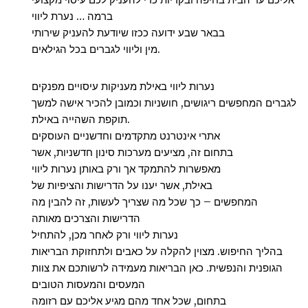
ברמה … נערת ליווי
בבאר שבע ידועה ככזו שיודעת להעניק שירותי
מין וליווי לגברים בכל הגילאים.
נערות ליווי באילת מעניקות עיסויים מפנקים
לגברים המחפשים ריגושים, חושניות וכמובן להכיר אישה למשך
תוקפת השהייה באילת.
אתרי אינטרנט מתקדמים וחדשניים העוסקים
בתחום זה, מציעים מערכות סינון חדשניות, אשר
מאפשרות להתמקד אך ורק באותן נערות ליווי
באילת, אשר יענו על הדרישות והציפיות של
המחפשים – כך שכל מה שצריך לעשות, זה להבין מה
הדרישות והצרכים מאותה
נערות ליווי ורק לאחר מכן, להתחיל
בהליך החיפוש. מצוין להקלה על כאבים ולתחזוקת הבריאות
הגופנית והנפשית. כאן הבריאות מעמידה לרשותכם את צוות
המעסים והמעסות הטובים
בתחום, שכל אחד מהם מגיע אליכם עם רזומה