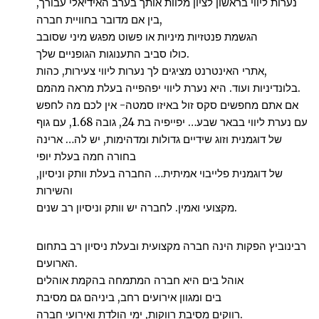
נערות ליווי בראשון לציון מלוות אותך בערב האידיאלי עבורך,
בין אם מדובר בחוויית חברה,
הגשמת פנטזיות מיניות או פשוט מפגש מיני שסובב
כולו סביב התענוגות הגופניים שלך.
אתרי האינטרנט מציגים לך נערות ליווי צעירות, כהות,
בלונדיניות ועוד. היא נערת ליווי יפהפייה בעלת מראה מהמם.
אם אתם מחפשים סקס זול באיזו סמטה- אין לכם מה לחפש
עם נערת ליווי בבאר שבע… יפייפיה בת 24, גובה 1.68, עם גוף
של דוגמנית וזוג שידיים גדולות ומדהימות, יש לה… ארינה
בחורה חמה בעלת יופי
של דוגמנית פלייבוי אמיתית… החברה בעלת וותק וניסיון,
והשירות
מקצועי ואמין. לחברה יש וותק וניסיון רב שנים.
רבינוביץ הפקות הינה חברה מקצועית ובעלת ניסיון רב בתחום
הארועים.
אוהל בים היא חברה המתמחה בהקמת אוהלים
בים ומגוון אירועים רחב, ביניהם גם מסיבת
רווקים מסיבת רווקות, ימי הולדת ואירועי חברה.