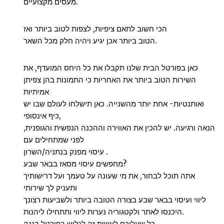
מעסים מקצועיים.
הכי חשוב לתאם ציפיות, לצפות לטוב ביותר ואז
הטוב ביותר אכן יגיע ויהיה חלק מכל השאר.
כאן בפורטל הבית שלנו תקבלו את כל היחס המועדף, את
השירות הטוב ביותר את האחריות כי התמונות בהן צפיתן
אמיתיות
ואותנטיות- אחת יותר מהשנייה. כאן תישלחו לעולם שבו יש
כיף אינסופי,
הנאה ורגיעה. יש להכין את האווירה וההכנה הנפשית והגופנית,
לפני שמתחילים עם
עיסוי מפנק בנתניה/השרון .
מחפשים עיסוי מסאז בבאר שבע?
אתה תוכל לבחור, את מי שעונה על טעמך ועל דרישותיך
ותעניק לך שירותי
ליווי ועיסוי בבאר שבע בצורה הטובה ביותר ולשביעות רצונך
היכנסו לאתר ולקטגוריה נערות ליווי ותתחילו ליהנות.
כל שעליכם לעשות זה לגלוש בפורטל בננה