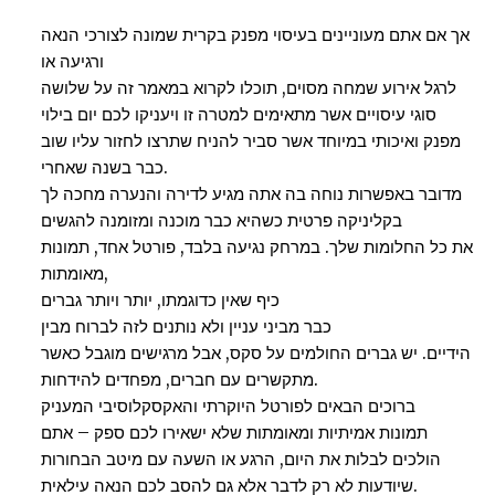
אך אם אתם מעוניינים בעיסוי מפנק בקרית שמונה לצורכי הנאה
ורגיעה או
לרגל אירוע שמחה מסוים, תוכלו לקרוא במאמר זה על שלושה
סוגי עיסויים אשר מתאימים למטרה זו ויעניקו לכם יום בילוי
מפנק ואיכותי במיוחד אשר סביר להניח שתרצו לחזור עליו שוב
כבר בשנה שאחרי.
מדובר באפשרות נוחה בה אתה מגיע לדירה והנערה מחכה לך
בקליניקה פרטית כשהיא כבר מוכנה ומזומנה להגשים
את כל החלומות שלך. במרחק נגיעה בלבד, פורטל אחד, תמונות
מאומתות,
כיף שאין כדוגמתו, יותר ויותר גברים
כבר מביני עניין ולא נותנים לזה לברוח מבין
הידיים. יש גברים החולמים על סקס, אבל מרגישים מוגבל כאשר
מתקשרים עם חברים, מפחדים להידחות.
ברוכים הבאים לפורטל היוקרתי והאקסקלוסיבי המעניק
תמונות אמיתיות ומאומתות שלא ישאירו לכם ספק – אתם
הולכים לבלות את היום, הרגע או השעה עם מיטב הבחורות
שיודעות לא רק לדבר אלא גם להסב לכם הנאה עילאית.