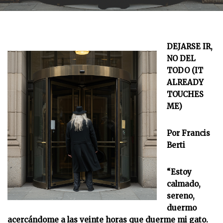
DEJARSE IR,
NO DEL
TODO
(
IT
ALREADY
TOUCHES
ME
)
Por Francis
Berti
“Estoy
calmado,
sereno,
duermo
acercándome a las veinte horas que duerme mi gato.