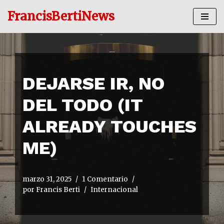
FrancisBertiNews
Ir
al
contenido
DEJARSE IR, NO
DEL TODO (IT
ALREADY TOUCHES
ME)
marzo 31, 2025
1 Comentario
por
Francis Berti
Internacional