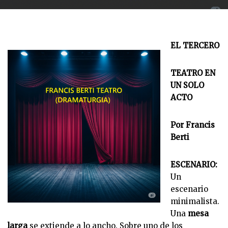
EL TERCERO
TEATRO EN
UN SOLO
ACTO
Por Francis
Berti
ESCENARIO:
Un
escenario
minimalista.
Una
mesa
larga
se extiende a lo ancho. Sobre uno de los