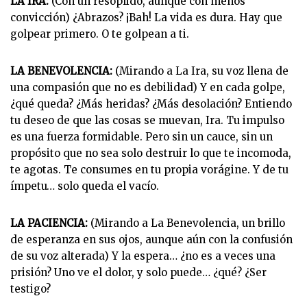
LA IRA:
(Con un resoplido, aunque con menos
convicción) ¿Abrazos? ¡Bah! La vida es dura. Hay que
golpear primero. O te golpean a ti.
LA BENEVOLENCIA:
(Mirando a La Ira, su voz llena de
una compasión que no es debilidad) Y en cada golpe,
¿qué queda? ¿Más heridas? ¿Más desolación? Entiendo
tu deseo de que las cosas se muevan, Ira. Tu impulso
es una fuerza formidable. Pero sin un cauce, sin un
propósito que no sea solo destruir lo que te incomoda,
te agotas. Te consumes en tu propia vorágine. Y de tu
ímpetu… solo queda el vacío.
LA PACIENCIA:
(Mirando a La Benevolencia, un brillo
de esperanza en sus ojos, aunque aún con la confusión
de su voz alterada) Y la espera… ¿no es a veces una
prisión? Uno ve el dolor, y solo puede… ¿qué? ¿Ser
testigo?