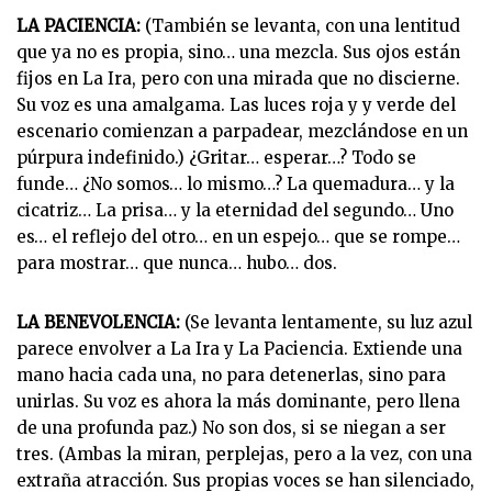
LA PACIENCIA:
(También se levanta, con una lentitud
que ya no es propia, sino… una mezcla. Sus ojos están
fijos en La Ira, pero con una mirada que no discierne.
Su voz es una amalgama. Las luces roja y y verde del
escenario comienzan a parpadear, mezclándose en un
púrpura indefinido.) ¿Gritar… esperar…? Todo se
funde… ¿No somos… lo mismo…? La quemadura… y la
cicatriz… La prisa… y la eternidad del segundo… Uno
es… el reflejo del otro… en un espejo… que se rompe…
para mostrar… que nunca… hubo… dos.
LA BENEVOLENCIA:
(Se levanta lentamente, su luz azul
parece envolver a La Ira y La Paciencia. Extiende una
mano hacia cada una, no para detenerlas, sino para
unirlas. Su voz es ahora la más dominante, pero llena
de una profunda paz.) No son dos, si se niegan a ser
tres. (Ambas la miran, perplejas, pero a la vez, con una
extraña atracción. Sus propias voces se han silenciado,