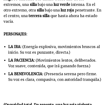
extremos, una
silla
bajo una
luz verde
intensa. En el
otro extremo, otra
silla
bajo una
luz roja
penetrante. En
el centro, una
tercera silla
que hasta ahora ha estado
vacía.
PERSONAJES:
LA IRA:
(Energía explosiva, movimientos bruscos al
inicio. Su voz es punzante, directa.)
LA PACIENCIA:
(Movimientos lentos, deliberados.
Voz suave, contenida, que irá ganando fuerza.)
LA BENEVOLENCIA:
(Presencia serena pero firme.
Su voz es clara, compasiva, con autoridad tranquila.)
(Oscuridad total. De repente, una luz roja violenta