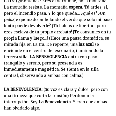
La Ira) ¿Montañas? Eres el derrumbe, no la montaña.
La montaña resiste. La montaña
espera
. Tú ardes, sí,
pero el incendio pasa. Y lo que queda… ¿qué es? ¿Un
paisaje quemado, anhelando el verde que solo mi paso
lento puede devolverle? ¡Tú hablas de libertad, pero
eres esclava de tu propio arrebato! ¡Te consumes en tu
propia llama y luego…! (Hace una pausa dramática, su
mirada fija en La Ira. De repente, una
luz azul
se
enciende en el centro del escenario, iluminando la
tercera silla.
LA BENEVOLENCIA
entra con paso
tranquilo y sereno, pero su presencia es
inmediatamente magnética. Se sienta en la silla
central, observando a ambas con calma.)
LA BENEVOLENCIA:
(Su voz es clara y dulce, pero con
una firmeza que corta la tensión) Perdonen la
interrupción. Soy
La Benevolencia
. Y creo que ambas
han olvidado algo.