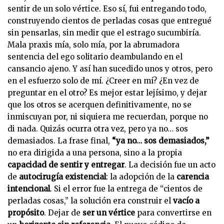
sentir de un solo vértice. Eso sí, fui entregando todo,
construyendo cientos de perladas cosas que entregué
sin pensarlas, sin medir que el estrago sucumbiría.
Mala praxis mía, solo mía, por la abrumadora
sentencia del ego solitario deambulando en el
cansancio ajeno. Y así han sucedido unos y otros, pero
en el esfuerzo solo de mí. ¿Creer en mí? ¿En vez de
preguntar en el otro? Es mejor estar lejísimo, y dejar
que los otros se acerquen definitivamente, no se
inmiscuyan por, ni siquiera me recuerdan, porque no
di nada. Quizás ocurra otra vez, pero ya no… sos
demasiados. La frase final,
“ya no… sos demasiados,”
no era dirigida a una persona, sino a la propia
capacidad de sentir y entregar
. La decisión fue un acto
de
autocirugía existencial
: la adopción de la
carencia
intencional
. Si el error fue la entrega de “cientos de
perladas cosas,” la solución era construir el
vacío a
propósito
. Dejar de
ser un vértice
para convertirse en