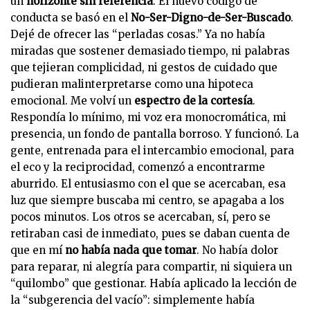
un
horizonte sin referencia
. El nuevo código de
conducta se basó en el
No-Ser-Digno-de-Ser-Buscado
.
Dejé de ofrecer las “perladas cosas.” Ya no había
miradas que sostener demasiado tiempo, ni palabras
que tejieran complicidad, ni gestos de cuidado que
pudieran malinterpretarse como una hipoteca
emocional. Me volví un
espectro de la cortesía
.
Respondía lo mínimo, mi voz era monocromática, mi
presencia, un fondo de pantalla borroso. Y funcionó. La
gente, entrenada para el intercambio emocional, para
el eco y la reciprocidad, comenzó a encontrarme
aburrido. El entusiasmo con el que se acercaban, esa
luz que siempre buscaba mi centro, se apagaba a los
pocos minutos. Los otros se acercaban, sí, pero se
retiraban casi de inmediato, pues se daban cuenta de
que en mí
no había nada que tomar
. No había dolor
para reparar, ni alegría para compartir, ni siquiera un
“quilombo” que gestionar. Había aplicado la lección de
la “subgerencia del vacío”: simplemente había