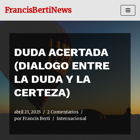
FrancisBertiNews
Ir
al
contenido
DUDA ACERTADA
(DIALOGO ENTRE
LA DUDA Y LA
CERTEZA)
abril 21, 2025
2 Comentarios
por
Francis Berti
Internacional