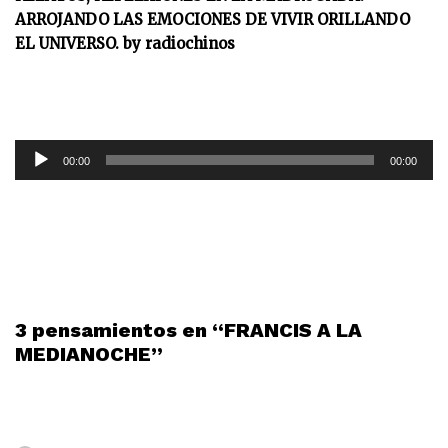
ARROJANDO LAS EMOCIONES DE VIVIR ORILLANDO
EL UNIVERSO. by radiochinos
R
00:00
00:00
e
p
r
o
d
u
c
3 pensamientos en “FRANCIS A LA
t
MEDIANOCHE”
o
r
d
e