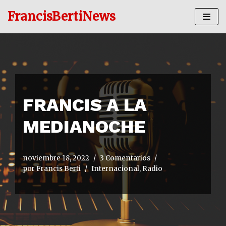
FrancisBertiNews
Ir
al
contenido
FRANCIS A LA
MEDIANOCHE
noviembre 18, 2022
3 Comentarios
por
Francis Berti
Internacional
,
Radio