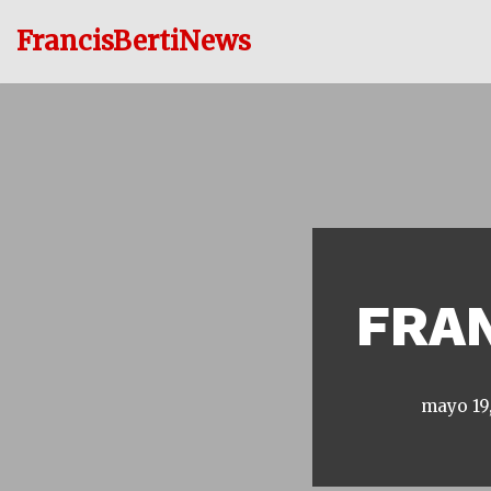
FrancisBertiNews
Ir
al
contenido
FRAN
mayo 19