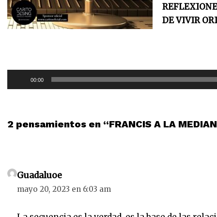
REFLEXIONE
DE VIVIR OR
R
00:00
e
p
r
2 pensamientos en “FRANCIS A LA MEDIA
o
d
u
c
Guadaluoe
t
mayo 20, 2023 en 6:03 am
o
r