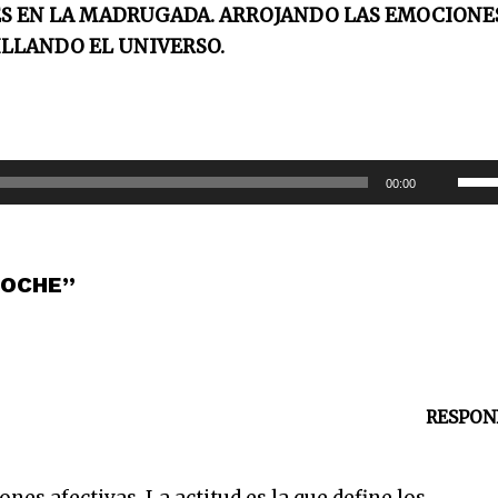
S EN LA MADRUGADA. ARROJANDO LAS EMOCIONE
ILLANDO EL UNIVERSO.
U
00:00
t
i
l
NOCHE”
i
z
a
l
RESPON
a
s
t