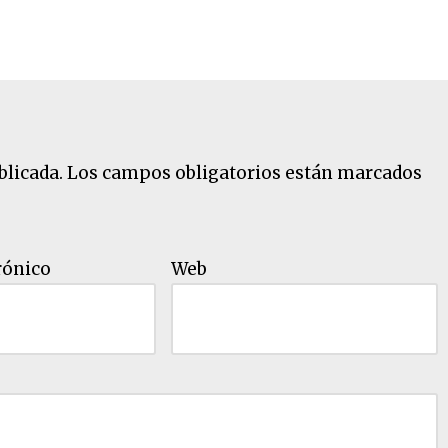
i
b
a
/
a
b
blicada.
Los campos obligatorios están marcados
a
j
o
rónico
Web
p
a
r
a
a
u
m