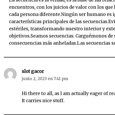
La secuencia es la verdad, es la base de las relac
d
encuentros, con los juicios de valor con los qu
e
cada persona diferente.Ningún ser humano es ig
a
características principales de las secuencias.E
u
estériles, transformando nuestro interior y exte
d
objetivos.Seamos secuencias. Carguémonos de s
i
consecuencias más anheladas.Las secuencias so
o
slot gacor
junio 2, 2023 en 7:41 pm
Hi there to all, as I am actually eager of r
It carries nice stuff.