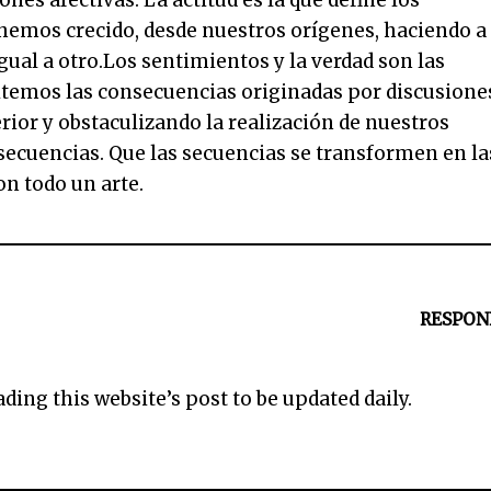
iones afectivas. La actitud es la que define los
e
e hemos crecido, desde nuestros orígenes, haciendo a
c
ual a otro.Los sentimientos y la verdad son las
l
vitemos las consecuencias originadas por discusione
a
rior y obstaculizando la realización de nuestros
s
ecuencias. Que las secuencias se transformen en la
d
n todo un arte.
e
f
l
e
RESPON
c
h
a
eading this website’s post to be updated daily.
a
r
r