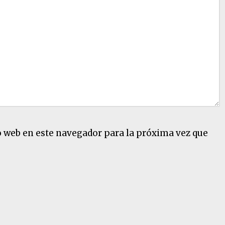
e
n
t
a
r
o
d
i
s
o web en este navegador para la próxima vez que
m
i
n
u
i
r
e