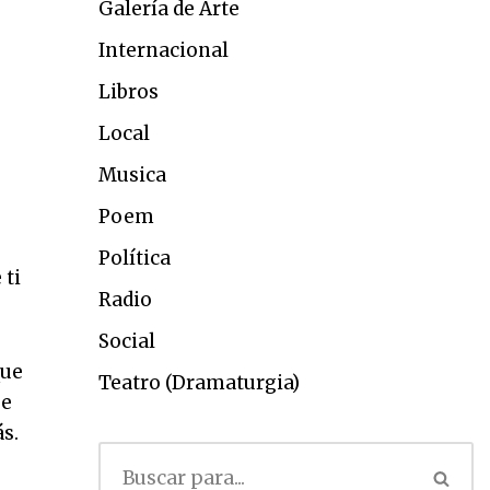
Galería de Arte
Internacional
Libros
Local
Musica
Poem
Política
 ti
Radio
Social
que
Teatro (Dramaturgia)
se
s.