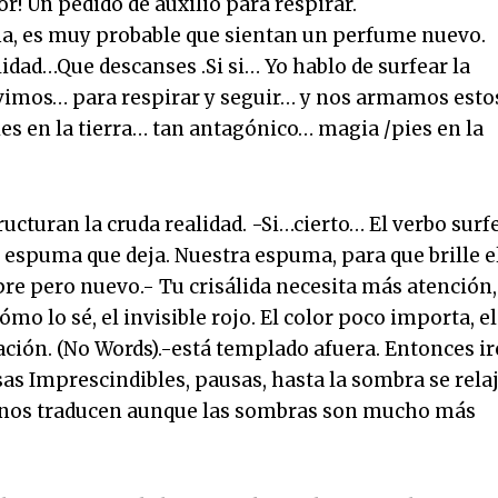
! Un pedido de auxilio para respirar.
na, es muy probable que sientan un perfume nuevo.
lidad…Que descanses .Si si… Yo hablo de surfear la
vivimos… para respirar y seguir… y nos armamos esto
 en la tierra… tan antagónico… magia /pies en la
cturan la cruda realidad. -Si…cierto… El verbo surf
la espuma que deja. Nuestra espuma, para que brille e
mpre pero nuevo.- Tu crisálida necesita más atención,
mo lo sé, el invisible rojo. El color poco importa, el
ación. (No Words).-está templado afuera. Entonces ir
as Imprescindibles, pausas, hasta la sombra se relaj
 nos traducen aunque las sombras son mucho más