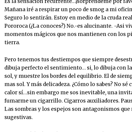
Es la sensación recurrente…¡sorpréndeme por favor
Mañana iré a respirar un poco de smog a mi ofici
Seguro lo sentirán. Estoy en medio de la cruda rea
Pororoca (¿La conoces?) No.-es alucinante. -Asi 
momentos mágicos que nos mantienen con los pies
tierra.
Pero tenemos tus destiempos que siempre desestru
dibuja perfecto el sentimiento… si, lo dibuja con 
sol, y muestre los bordes del equilibrio. El de sie
mas sol. Y más delicadeza. ¿Cómo lo sabes? No sé có
calor sí…sin embargo me sos inevitable, una invit
fumarme un cigarrillo. Cigarros auxiliadores. Paus
Las sombras y los espejos son antagonismos que
sugestivas.