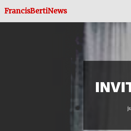
FrancisBertiNews
Ir
al
contenido
INVI
j