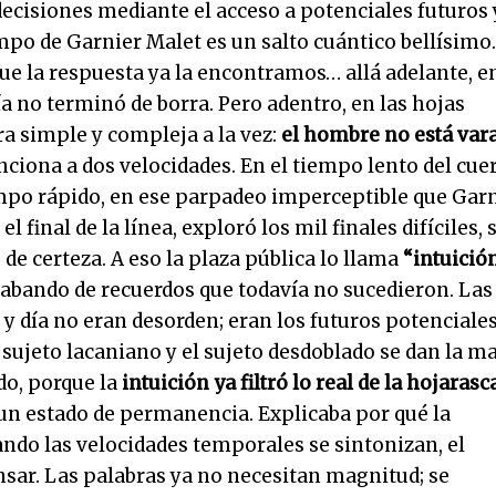
decisiones mediante el acceso a potenciales futuros 
mpo de Garnier Malet es un salto cuántico bellísimo.
ue la respuesta ya la encontramos… allá adelante, e
a no terminó de borra. Pero adentro, en las hojas
era simple y compleja a la vez:
el hombre no está var
ciona a dos velocidades. En el tiempo lento del cue
empo rápido, en ese parpadeo imperceptible que Gar
l final de la línea, exploró los mil finales difíciles, 
de certeza. A eso la plaza pública lo llama
“intuición
rabando de recuerdos que todavía no sucedieron. Las
y día no eran desorden; eran los futuros potenciale
l sujeto lacaniano y el sujeto desdoblado se dan la m
do, porque la
intuición ya filtró lo real de la hojarasc
 un estado de permanencia. Explicaba por qué la
ando las velocidades temporales se sintonizan, el
nsar. Las palabras ya no necesitan magnitud; se