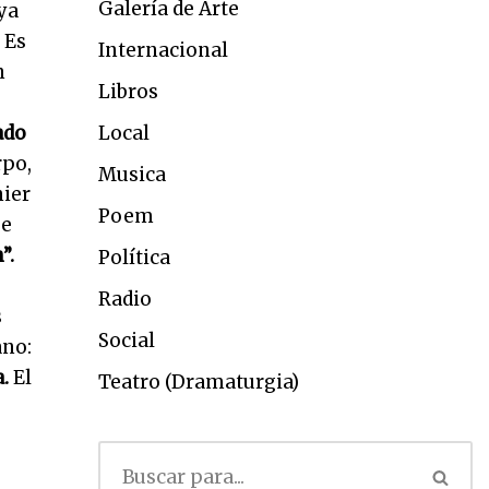
Galería de Arte
ya
 Es
Internacional
n
Libros
ado
Local
rpo,
Musica
nier
Poem
se
”.
Política
Radio
s
Social
ano:
a.
El
Teatro (Dramaturgia)