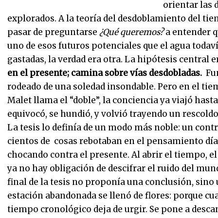
orientar las 
explorados. A la teoría del desdoblamiento del tie
pasar de preguntarse
¿Qué queremos?
a entender q
uno de esos futuros potenciales que el agua todaví
gastadas, la verdad era otra. La hipótesis central 
en el presente; camina sobre vías desdobladas.
Fun
rodeado de una soledad insondable. Pero en el ti
Malet llama el “doble”, la conciencia ya viajó hasta e
equivocó, se hundió, y volvió trayendo un rescoldo 
La tesis lo definía de un modo más noble: un cont
cientos de cosas rebotaban en el pensamiento día 
chocando contra el presente. Al abrir el tiempo, e
ya no hay obligación de descifrar el ruido del mun
final de la tesis no proponía una conclusión, sino
estación abandonada se llenó de flores: porque cu
tiempo cronológico deja de urgir. Se pone a desca