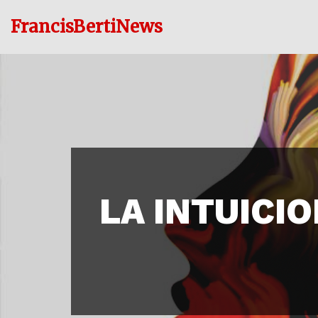
FrancisBertiNews
Ir
al
contenido
LA INTUICIO