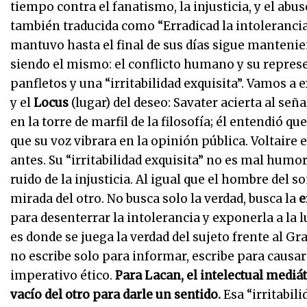
tiempo contra el fanatismo, la injusticia, y el abus
también traducida como “Erradicad la intolerancia
mantuvo hasta el final de sus días sigue mantenien
siendo el mismo: el conflicto humano y su represen
panfletos y una “irritabilidad exquisita”. Vamos a 
y el
Locus
(lugar) del deseo: Savater acierta al señ
en la torre de marfil de la filosofía; él entendió qu
que su voz vibrara en la opinión pública. Voltaire 
antes. Su “irritabilidad exquisita” no es mal humor
ruido de la injusticia. Al igual que el hombre del 
mirada del otro. No busca solo la verdad, busca la
e
para desenterrar la intolerancia y exponerla a la 
es donde se juega la verdad del sujeto frente al Gran
no escribe solo para informar, escribe para causar 
imperativo ético.
Para Lacan, el intelectual mediá
vacío del otro para darle un sentido.
Esa “irritabil