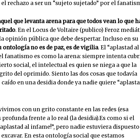
 el rechazo a ser un “sujeto sujetado” por el fanatis
s aquel que levanta arena para que todos vean lo que h
ritado
. En el Locus de Voltaire (publico) Feroz mediát
 la opinión pública que debe despertar. Incluso en su
u ontología no es de paz, es de
vigilia
. El “aplastad al
el fanatismo es como la arena: siempre intenta cubr
rto social, el intelectual es quien se niega a que la
grito del oprimido. Siento las dos cosas que todavía
s caído en una desidia donde ya nadie quiere “aplasta
ivimos con un grito constante en las redes (esa
 profunda frente a lo real (la desidia).Es como si el
¡aplastad al infame!”, pero nadie estuviera dispuesto
a excavar. En esta ontología social que estamos