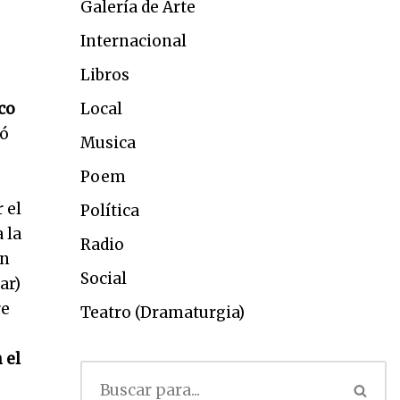
Galería de Arte
Internacional
Libros
co
Local
dó
Musica
Poem
 el
Política
 la
Radio
ón
Social
ar)
re
Teatro (Dramaturgia)
 el