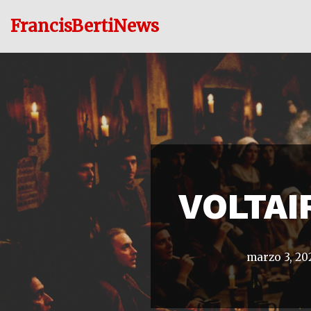
FrancisBertiNews
Ir
al
contenido
VOLTAI
marzo 3, 20