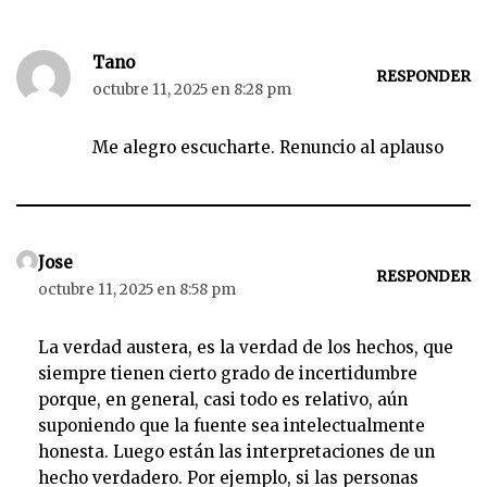
t
o
Tano
r
RESPONDER
octubre 11, 2025 en 8:28 pm
d
e
Me alegro escucharte. Renuncio al aplauso
a
u
d
i
o
Jose
RESPONDER
octubre 11, 2025 en 8:58 pm
La verdad austera, es la verdad de los hechos, que
siempre tienen cierto grado de incertidumbre
porque, en general, casi todo es relativo, aún
suponiendo que la fuente sea intelectualmente
honesta. Luego están las interpretaciones de un
hecho verdadero. Por ejemplo, si las personas