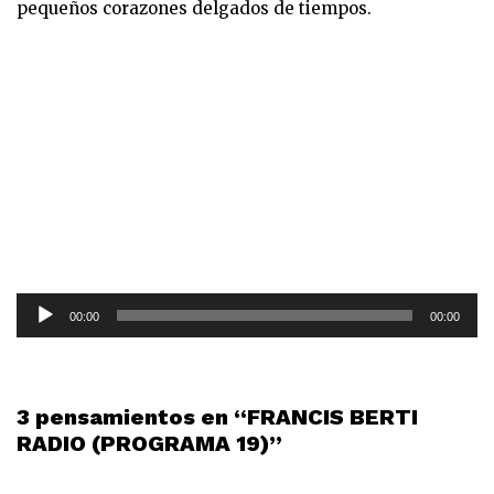
pequeños corazones delgados de tiempos.
R
00:00
00:00
e
p
r
o
3 pensamientos en “FRANCIS BERTI
d
RADIO (PROGRAMA 19)”
u
c