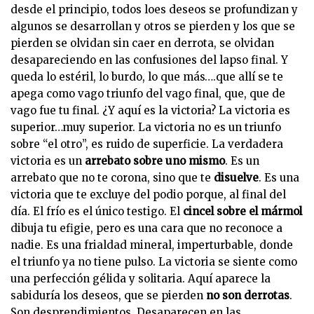
desde el principio, todos loes deseos se profundizan y
algunos se desarrollan y otros se pierden y los que se
pierden se olvidan sin caer en derrota, se olvidan
desapareciendo en las confusiones del lapso final. Y
queda lo estéril, lo burdo, lo que más….que allí se te
apega como vago triunfo del vago final, que, que de
vago fue tu final. ¿Y aquí es la victoria? La victoria es
superior…muy superior. La victoria no es un triunfo
sobre “el otro”, es ruido de superficie. La verdadera
victoria es un
arrebato sobre uno mismo
. Es un
arrebato que no te corona, sino que te
disuelve
. Es una
victoria que te excluye del podio porque, al final del
día. El frío es el único testigo. El
cincel sobre el mármol
dibuja tu efigie, pero es una cara que no reconoce a
nadie. Es una frialdad mineral, imperturbable, donde
el triunfo ya no tiene pulso. La victoria se siente como
una perfección gélida y solitaria. Aquí aparece la
sabiduría los deseos, que se pierden
no son derrotas
.
Son desprendimientos. Desaparecen en las