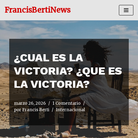
FrancisBertiNews
Ir
al
contenido
¿CUAL ES LA
VICTORIA? ¿QUE ES
LA VICTORIA?
marzo 26, 2026
1 Comentario
por
Francis Berti
Internacional