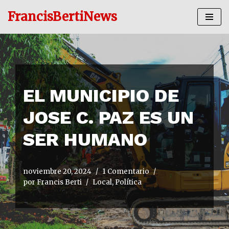
FrancisBertiNews
Ir
al
contenido
EL MUNICIPIO DE
JOSE C. PAZ ES UN
SER HUMANO
noviembre 20, 2024
1 Comentario
por
Francis Berti
Local
,
Política