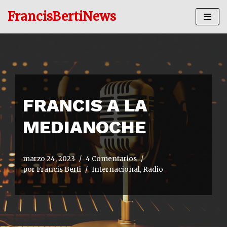
FrancisBertiNews
Ir
al
contenido
FRANCIS A LA
MEDIANOCHE
marzo 24, 2023
4 Comentarios
por
Francis Berti
Internacional
,
Radio