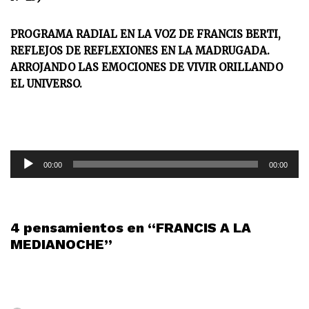
PROGRAMA RADIAL EN LA VOZ DE FRANCIS BERTI,
REFLEJOS DE REFLEXIONES EN LA MADRUGADA.
ARROJANDO LAS EMOCIONES DE VIVIR ORILLANDO
EL UNIVERSO.
R
00:00
00:00
e
p
r
o
4 pensamientos en “FRANCIS A LA
d
MEDIANOCHE”
u
c
t
o