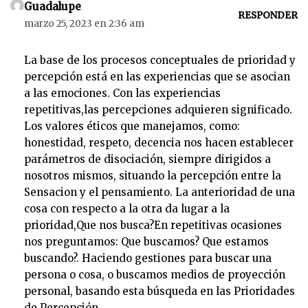
Guadalupe
r
RESPONDER
marzo 25, 2023 en 2:36 am
d
e
La base de los procesos conceptuales de prioridad y
a
percepción está en las experiencias que se asocian
u
a las emociones. Con las experiencias
d
repetitivas,las percepciones adquieren significado.
i
Los valores éticos que manejamos, como:
o
honestidad, respeto, decencia nos hacen establecer
parámetros de disociación, siempre dirigidos a
nosotros mismos, situando la percepción entre la
Sensacion y el pensamiento. La anterioridad de una
cosa con respecto a la otra da lugar a la
prioridad,Que nos busca?En repetitivas ocasiones
nos preguntamos: Que buscamos? Que estamos
buscando?. Haciendo gestiones para buscar una
persona o cosa, o buscamos medios de proyección
personal, basando esta búsqueda en las Prioridades
de Percepción.