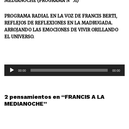
MEDIANOCHE (PROGRAMA N° 51)
PROGRAMA RADIAL EN LA VOZ DE FRANCIS BERTI,
REFLEJOS DE REFLEXIONES EN LA MADRUGADA.
ARROJANDO LAS EMOCIONES DE VIVIR ORILLANDO
EL UNIVERSO.
R
00:00
00:00
e
p
r
o
2 pensamientos en “FRANCIS A LA
d
MEDIANOCHE”
u
c
t