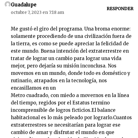
o
Guadalupe
r
RESPONDER
octubre 7, 2023 en 7:18 am
d
e
Me gustó el giro del programa. Una broma enorme:
a
solamente procediendo de una civilización fuera de
u
la tierra, es como se puede apreciar la felicidad de
d
este mundo. Buena intención del extraterrestre en
i
tratar de lograr un cambio para lograr una vida
o
mejor, pero dejaría su misión inconclusa. Nos
movemos en un mundo, donde todo es doméstico y
rutinario, atrapados en la tecnología, nos
encasillamos en un
Metro cuadrado, con miedo a movernos en la línea
del tiempo, regidos por el Estatus termino
incomprensible de logros ficticios.El balance
habitacional es lo más peleado por lograrlo.Cuantos
extraterrestres se necesitarían para lograr ese
cambio de amar y disfrutar el mundo en que