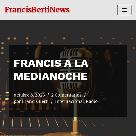
FrancisBertiNews
Ir
al
contenido
FRANCIS A LA
MEDIANOCHE
octubre 6, 2023
2 Comentarios
por
Francis Berti
Internacional
,
Radio