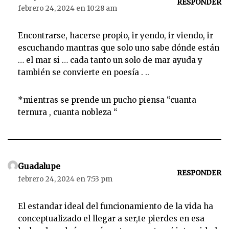
r
RESPONDER
febrero 24, 2024 en 10:28 am
d
e
Encontrarse, hacerse propio, ir yendo, ir viendo, ir
a
escuchando mantras que solo uno sabe dónde están
u
… el mar si … cada tanto un solo de mar ayuda y
d
también se convierte en poesía . ..
i
o
*mientras se prende un pucho piensa “cuanta
ternura , cuanta nobleza “
Guadalupe
RESPONDER
febrero 24, 2024 en 7:53 pm
El estandar ideal del funcionamiento de la vida ha
conceptualizado el llegar a ser,te pierdes en esa