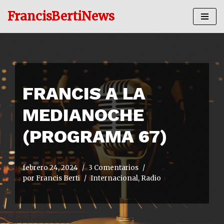
FrancisBertiNews
Ir
al
contenido
FRANCIS A LA
MEDIANOCHE
(PROGRAMA 67)
febrero 24, 2024
3 Comentarios
por
Francis Berti
Internacional
,
Radio