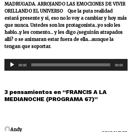
MADRUGADA. ARROJANDO LAS EMOCIONES DE VIVIR
ORILLANDO EL UNIVERSO Que la puta realidad
estará presente y si, eso no lo voy a cambiar y hoy más
que nunca. Ustedes son los protagonista…yo solo les
hablo…y les comento… y les digo ¿seguirán atrapados
allí? o se animaran estar fuera de ella…aunque la
tengan que soportar.
R
00:00
00:00
e
p
r
o
3 pensamientos en “FRANCIS A LA
d
MEDIANOCHE (PROGRAMA 67)”
u
c
t
o
Andy