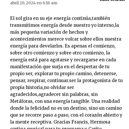
abril 20, 2024 en 6:16 am
d
e
El sol gira en su eje energía continúa,también
a
transmitimos energía desde nuestro yo interno,la
u
más pequeña variación de hechos y
d
acontecimientos merece volcar sobre ellos nuestra
i
energía para develarlos. Es apenas el comienzo,
o
sobre otro comienzo y sobre otro comienzo, la
energía está para agotarse y recargarse en cada
manifestación que surja en el despertar de tu
propio ser, explorar tu propio camino, detenerse,
pensar, respirar, continuar.ser la protagonista de tu
propia historia,no olvidar ser
agradecidos,agradecer sin palabras, sin
Metáforas, con una energía tangible. Una realidad
donde la felicidad no es un destino, sino un camino
que se recorre paso a paso, con el corazón abierto y
la mente receptiva. Gracias Francis, Hermosa
cortina musical para tu programa y Carito.