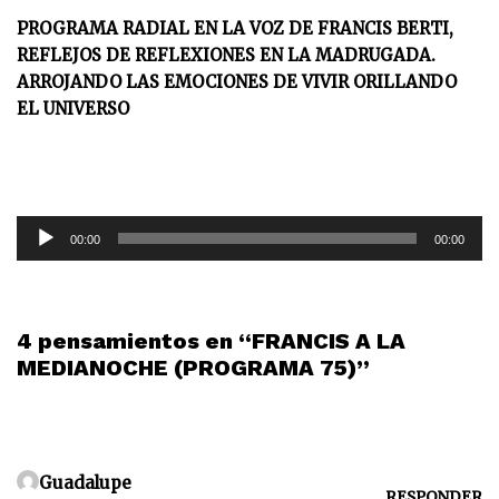
PROGRAMA RADIAL EN LA VOZ DE FRANCIS BERTI,
REFLEJOS DE REFLEXIONES EN LA MADRUGADA.
ARROJANDO LAS EMOCIONES DE VIVIR ORILLANDO
EL UNIVERSO
R
00:00
00:00
e
p
r
o
4 pensamientos en “FRANCIS A LA
d
MEDIANOCHE (PROGRAMA 75)”
u
c
t
o
Guadalupe
r
RESPONDER