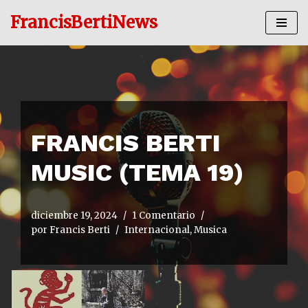
FrancisBertiNews
Ir
al
contenido
FRANCIS BERTI
MUSIC (TEMA 19)
diciembre 19, 2024
1 Comentario
por
Francis Berti
Internacional
,
Musica