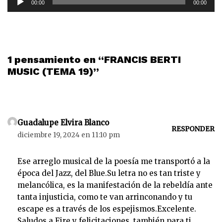
00:00
00:00
e
p
r
o
d
1 pensamiento en “FRANCIS BERTI
u
MUSIC (TEMA 19)”
c
t
o
r
Guadalupe Elvira Blanco
d
RESPONDER
diciembre 19, 2024 en 11:10 pm
e
a
Ese arreglo musical de la poesía me transportó a la
u
época del Jazz, del Blue.Su letra no es tan triste y
d
melancólica, es la manifestación de la rebeldía ante
i
tanta injusticia, como te van arrinconando y tu
o
escape es a través de los espejismos.Excelente.
Saludos a Fire y felicitaciones, también para ti