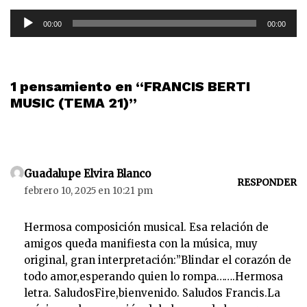
R
00:00
00:00
e
p
r
o
1 pensamiento en “FRANCIS BERTI
d
MUSIC (TEMA 21)”
u
c
t
o
Guadalupe Elvira Blanco
r
RESPONDER
febrero 10, 2025 en 10:21 pm
d
e
Hermosa composición musical. Esa relación de
a
amigos queda manifiesta con la música, muy
u
original, gran interpretación:”Blindar el corazón de
d
todo amor,esperando quien lo rompa…….Hermosa
i
letra. SaludosFire,bienvenido. Saludos Francis.La
o