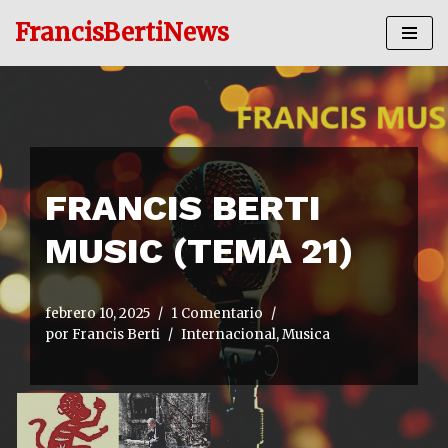
FrancisBertiNews
Ir
al
contenido
FRANCIS BERTI
MUSIC (TEMA 21)
febrero 10, 2025
1 Comentario
por
Francis Berti
Internacional
,
Musica